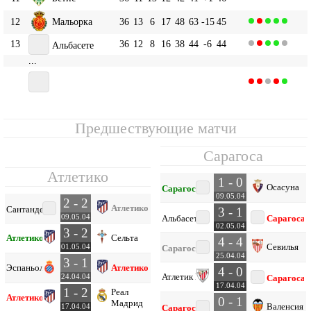
12
Мальорка
36
13
6
17
48
63
-15
45
13
36
12
8
16
38
44
-6
44
Альбасете
...
16
36
11
9
16
42
53
-11
42
Сарагоса
Предшествующие матчи
Сарагоса
Атлетико
1 - 0
Осасуна
Сарагоса
09.05.04
2 - 2
Атлетико
Сантандер
3 - 1
09.05.04
Альбасете
Сарагоса
02.05.04
3 - 2
Атлетико
Сельта
4 - 4
Севилья
01.05.04
Сарагоса
25.04.04
3 - 1
Эспаньол
Атлетико
4 - 0
Атлетик Б
24.04.04
Сарагоса
17.04.04
1 - 2
Реал
Атлетико
0 - 1
Мадрид
Валенсия
17.04.04
Сарагоса