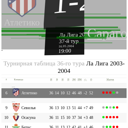
1-2
Атлетико
Сараго
Ла Лига 2003-2004
37-й тур
16.05.2004
19:00
''
Турнирная таблица 36-го тура
Ла Лига 2003-
2004
#
Команда
И
В
Н
П
ЗМ
ПМ
+|-
О
Матчи
...
6
Атлетико
36
14
10
12
46
48
-2
52
...
9
Севилья
36
13
10
13
51
44
+7
49
10
Осасуна
36
11
15
10
37
34
+3
48
11
Бетис
36
11
13
12
42
41
+1
46