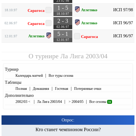
23.02.98
1 - 5
ИСП 97/98
Атлетико
18.10.97
Сарагоса
18.10.97
2 - 3
ИСП 96/97
Атлетико
02.06.97
Сарагоса
02.06.97
5 - 1
ИСП 96/97
Атлетико
12.01.97
Сарагоса
12.01.97
О турнире
Ла Лига 2003/04
Турнир
|
Календарь матчей
Все туры сезона
Таблицы
|
|
|
Полная
Домашняя
Гостевая
Потерянные очки
Дополнительно
|
|
|
2002/03 <
Ла Лига 2003/04
> 2004/05
Все сезоны
31
Опрос:
Кто станет чемпионом России?