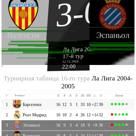
3-0
Валенсия
Эспаньол
Ла Лига 2004-2005
17-й тур
22.12.2004
22:00
''
Турнирная таблица 16-го тура
Ла Лига 2004-
2005
#
Команда
И
В
Н
П
ЗМ
ПМ
+|-
О
Матчи
1
Барселона
16
12
3
1
33
10
+23
39
2
Реал Мадрид
16
10
2
4
26
12
+14
32
3
Эспаньол
16
9
3
4
18
9
+9
30
4
Валенсия
16
8
5
3
24
12
+12
29