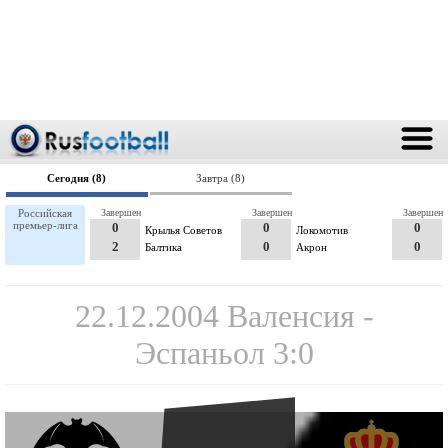
Сегодня (8)
Завтра (8)
Российская
Завершен
Завершен
Завершен
премьер-лига
0
0
0
Крылья Советов
Локомотив
2
0
0
Балтика
Акрон
22.12.2004 Валенсия -
Эспаньол 3:0