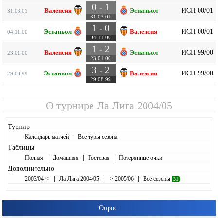
0 - 1
ИСП 00/01
Валенсия
Эспаньол
31.03.01
31.03.01
1 - 0
ИСП 00/01
Эспаньол
Валенсия
04.11.00
04.11.00
1 - 2
ИСП 99/00
Валенсия
Эспаньол
23.01.00
23.01.00
3 - 2
ИСП 99/00
Эспаньол
Валенсия
29.08.99
29.08.99
О турнире
Ла Лига 2004/05
Турнир
|
Календарь матчей
Все туры сезона
Таблицы
|
|
|
Полная
Домашняя
Гостевая
Потерянные очки
Дополнительно
|
|
|
2003/04 <
Ла Лига 2004/05
> 2005/06
Все сезоны
31
Опрос: