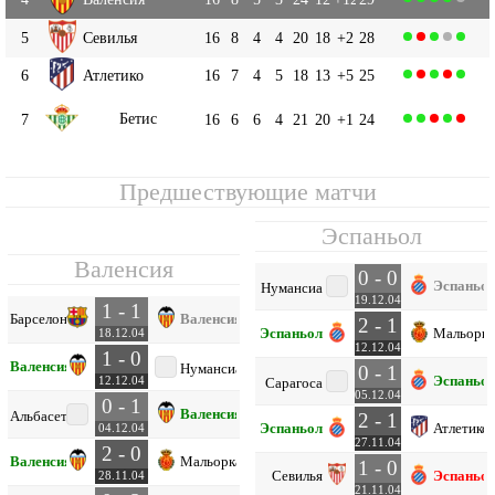
5
Севилья
16
8
4
4
20
18
+2
28
6
Атлетико
16
7
4
5
18
13
+5
25
Бетис
7
16
6
6
4
21
20
+1
24
Предшествующие матчи
Эспаньол
Валенсия
0 - 0
Эспаньо
Нумансиа
19.12.04
1 - 1
Барселона
Валенсия
2 - 1
Эспаньол
Мальорка
18.12.04
12.12.04
1 - 0
Валенсия
Нумансиа
0 - 1
Эспаньо
12.12.04
Сарагоса
05.12.04
0 - 1
Валенсия
Альбасете
2 - 1
Эспаньол
Атлетико
04.12.04
27.11.04
2 - 0
Валенсия
Мальорка
1 - 0
Севилья
Эспаньо
28.11.04
21.11.04