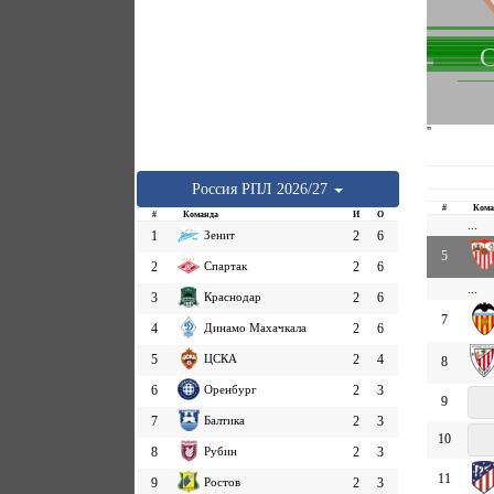
С
''
Россия
РПЛ
2026/27
#
Кома
#
Команда
И
О
...
1
Зенит
2
6
5
2
Спартак
2
6
...
3
Краснодар
2
6
7
4
Динамо Махачкала
2
6
5
ЦСКА
2
4
8
6
Оренбург
2
3
9
7
Балтика
2
3
10
8
Рубин
2
3
11
9
Ростов
2
3