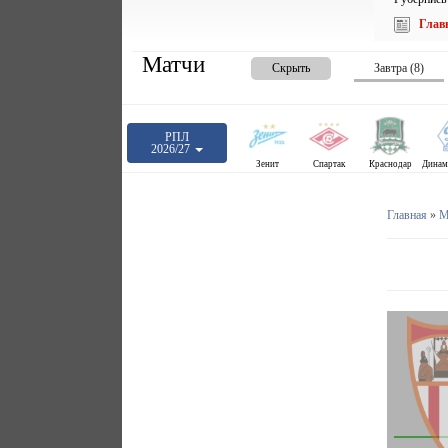
Глав
Матчи
Скрыть
Завтра (8)
РПЛ
2026/27
Зенит
Спартак
Краснодар
Главная
»
М