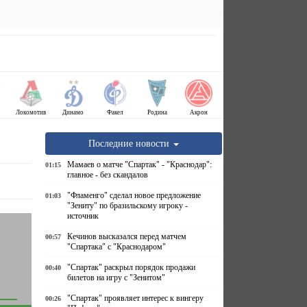
Локомотив
Динамо
Факел
Родина
Акрон
Последние новости
Мамаев о матче "Спартак" - "Краснодар":
01:15
главное - без скандалов
"Фламенго" сделал новое предложение
01:03
"Зениту" по бразильскому игроку -
источник
Кечинов высказался перед матчем
00:57
"Спартака" с "Краснодаром"
"Спартак" раскрыл порядок продажи
00:40
билетов на игру с "Зенитом"
"Спартак" проявляет интерес к вингеру
00:26