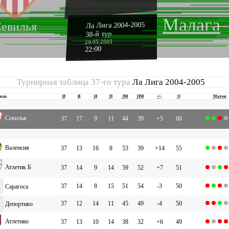
Малага
евилья
Ла Лига 2004-2005
38-й тур
29.05.2005
22:00
Турнирная таблица 37-го тура
Ла Лига 2004-2005
нда
И
В
Н
П
ЗМ
ПМ
+|-
О
Матчи
Севилья
37
17
9
11
44
39
+5
60
Валенсия
37
13
16
8
53
39
+14
55
Атлетик Б
37
14
9
14
59
52
+7
51
37
14
8
15
51
54
-3
50
Сарагоса
37
12
14
11
45
49
-4
50
Депортиво
Атлетико
37
13
10
14
38
32
+6
49