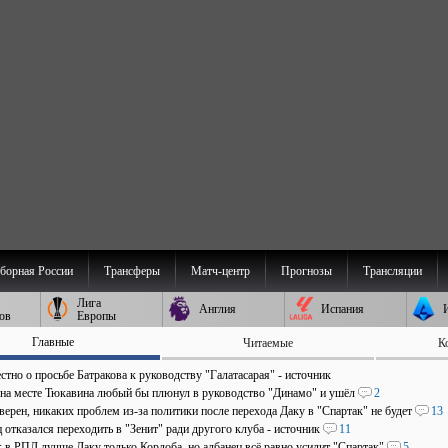
борная России
Трансферы
Матч-центр
Прогнозы
Трансляции
Лига
Англия
Испания
ов
Европы
Главные
Читаемые
К
стно о просьбе Батракова к руководству "Галатасарая" - источник
 на месте Тюкавина любый бы плюнул в руководство "Динамо" и ушёл
2
верен, никаких проблем из-за политики после перехода Даку в "Спартак" не будет
13
отказался переходить в "Зенит" ради другого клуба - источник
11
: в РПЛ лучше Даку только Кордоба, но албанец всё равно усилит "Спартак"
5