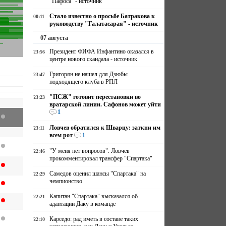
"Пафоса" - источник
Стало известно о просьбе Батракова к
00:11
руководству "Галатасарая" - источник
07 августа
Президент ФИФА Инфантино оказался в
23:56
центре нового скандала - источник
Григорян не нашел для Дзюбы
23:47
подходящего клуба в РПЛ
"ПСЖ" готовит перестановки во
23:23
вратарской линии. Сафонов может уйти
1
Ловчев обратился к Шварцу: заткни им
23:11
всем рот
1
"У меня нет вопросов". Ловчев
22:46
прокомментировал трансфер "Спартака"
Самедов оценил шансы "Спартака" на
22:29
чемпионство
Капитан "Спартака" высказался об
22:21
адаптации Даку в команде
Карседо: рад иметь в составе таких
22:10