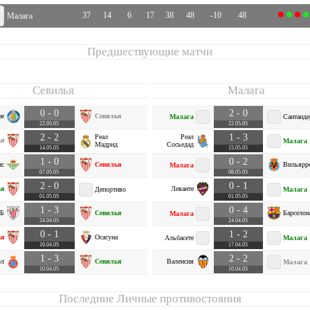
37
14
6
17
38
48
-10
48
Малага
Предшествующие матчи
Севилья
Малага
0 - 0
2 - 0
фе
Севилья
Малага
Сантанде
22.05.05
22.05.05
2 - 2
1 - 3
Реал
Реал
ья
Малага
Мадрид
Сосьедад
14.05.05
15.05.05
1 - 0
0 - 2
ис
Севилья
Вильярр
Малага
07.05.05
08.05.05
2 - 0
0 - 1
ья
Леванте
Депортиво
Малага
01.05.05
01.05.05
1 - 3
0 - 4
 Б
Севилья
Барселон
Малага
24.04.05
24.04.05
0 - 1
1 - 2
ья
Осасуна
Альбасете
Малага
16.04.05
17.04.05
1 - 3
2 - 2
ол
Севилья
Валенсия
Малага
10.04.05
10.04.05
Последние Личные противостояния