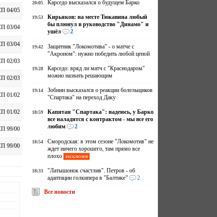
Карседо высказался о будущем Барко
20:05
П 04/05
Кирьяков: на месте Тюкавина любый
19:53
бы плюнул в руководство "Динамо" и
П 03/04
ушёл
2
П 03/04
Защитник "Локомотива" - о матче с
19:42
"Акроном": нужно победить любой ценой
П 02/03
Карседо: вряд ли матч с "Краснодаром"
19:28
можно назвать решающим
П 02/03
Зобнин высказался о реакции болельщиков
19:14
П 01/02
"Спартака" на переход Даку
Капитан "Спартака": надеюсь, у Барко
П 01/02
18:59
все наладится с контрактом - мы все его
любим
2
П 99/00
Смородская: в этом сезоне "Локомотив" не
18:54
П 99/00
ждет ничего хорошего, там прямо все
плохо
эксклюзив
"Латышонок счастлив". Петров - об
18:33
адаптации голкипера в "Балтике"
2
Все новости