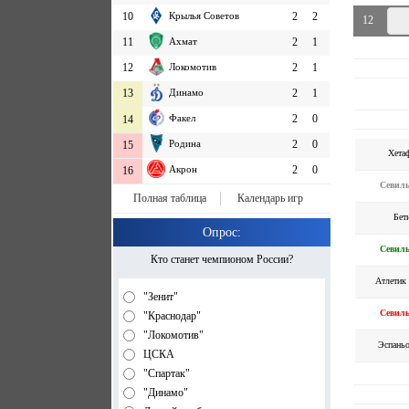
10
Крылья Советов
2
2
12
11
Ахмат
2
1
12
Локомотив
2
1
13
Динамо
2
1
Факел
2
0
14
Родина
2
0
15
Хета
Акрон
2
0
16
Севил
Полная таблица
Календарь игр
Бет
Опрос:
Севил
Кто станет чемпионом России?
Атлетик
"Зенит"
Севил
"Краснодар"
"Локомотив"
Эспань
ЦСКА
"Спартак"
"Динамо"