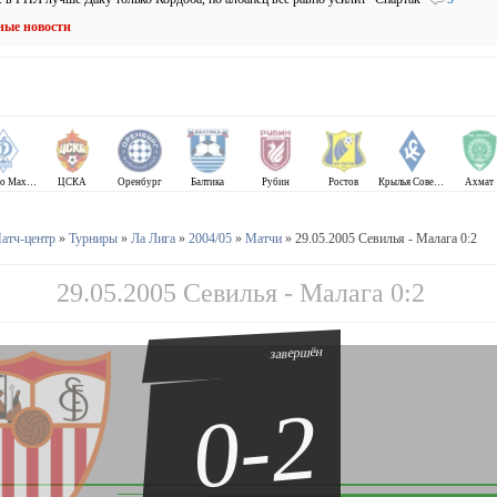
ные новости
Динамо Махачкала
ЦСКА
Оренбург
Балтика
Рубин
Ростов
Крылья Советов
Ахмат
атч-центр
»
Турниры
»
Ла Лига
»
2004/05
»
Матчи
» 29.05.2005 Севилья - Малага 0:2
29.05.2005 Севилья - Малага 0:2
завершён
0-2