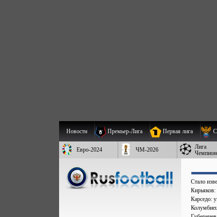
Новости
Премьер-Лига
Первая лига
С
Лига
Евро-2024
ЧМ-2026
Чемпион
Стало изве
Кирьяков:
Карседо: у
Колумбиец 
Губерниев