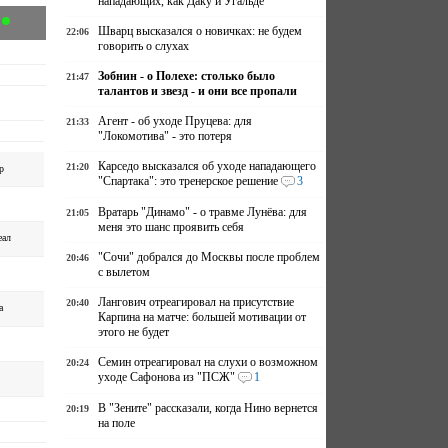
нападающих, как Даку и Угальде
Шварц высказался о новичках: не будем
22:06
говорить о слухах
Зобнин - о Полехе: столько было
21:47
талантов и звезд - и они все пропали
Агент - об уходе Пруцева: для
21:33
"Локомотива" - это потеря
Карседо высказался об уходе нападающего
21:20
р
"Спартака": это тренерское решение
3
Вратарь "Динамо" - о травме Лунёва: для
21:05
меня это шанс проявить себя
еал
"Сочи" добрался до Москвы после проблем
20:46
с вылетом
Лангович отреагировал на присутствие
20:40
а
Карпина на матче: большей мотивации от
этого не будет
Семин отреагировал на слухи о возможном
20:24
уходе Сафонова из "ПСЖ"
1
В "Зените" рассказали, когда Нино вернется
20:19
на поле