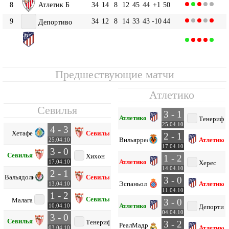
8
Атлетик Б
34
14
8
12
45
44
+1
50
9
34
12
8
14
33
43
-10
44
Депортиво
Атлетико
10
34
12
7
15
52
53
-1
43
Предшествующие матчи
Атлетико
Севилья
3 - 1
Атлетико
Тенерифе
25.04.10
4 - 3
Хетафе
Севилья
2 - 1
Вильярреал
Атлетико
25.04.10
17.04.10
3 - 0
Севилья
Хихон
1 - 2
Атлетико
17.04.10
Херес
14.04.10
2 - 1
Вальядолид
Севилья
3 - 0
Эспаньол
Атлетико
13.04.10
11.04.10
1 - 2
Севилья
Малага
3 - 0
Атлетико
10.04.10
Депортив
04.04.10
3 - 0
Севилья
Тенерифе
3 - 2
Реал
Мадрид
Атлетико
03.04.10