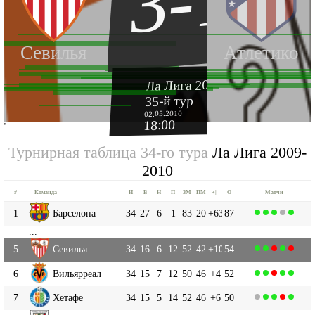
3-1
Севилья
Атлетико
Ла Лига 2009-2010
35-й тур
02.05.2010
18:00
''
Турнирная таблица 34-го тура
Ла Лига 2009-
2010
#
Команда
И
В
Н
П
ЗМ
ПМ
+|-
О
Матчи
1
Барселона
34
27
6
1
83
20
+63
87
...
5
Севилья
34
16
6
12
52
42
+10
54
6
Вильярреал
34
15
7
12
50
46
+4
52
7
Хетафе
34
15
5
14
52
46
+6
50