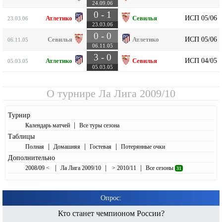
24.09.06
0 - 1
ИСП 05/06
Атлетико
Севилья
23.03.06
23.03.06
0 - 0
ИСП 05/06
Севилья
Атлетико
06.11.05
06.11.05
3 - 0
ИСП 04/05
Атлетико
Севилья
05.03.05
05.03.05
О турнире
Ла Лига 2009/10
Турнир
|
Календарь матчей
Все туры сезона
Таблицы
|
|
|
Полная
Домашняя
Гостевая
Потерянные очки
Дополнительно
|
|
|
2008/09 <
Ла Лига 2009/10
> 2010/11
Все сезоны
31
Опрос:
Кто станет чемпионом России?