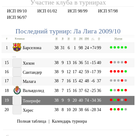
Участие клуба в турнирах
ИСП 09/10
ИСП 01/02
ИСП 98/99
ИСП 97/98
ИСП 96/97
Последний турнир: Ла Лига 2009/10
#
Команда
И
В
Н
П
ЗМ
ПМ
+|-
О
Матчи
1
Барселона
38
31
6
1
98
24
+74
99
...
15
38
9
13
16
36
51
-15
40
Хихон
16
38
9
12
17
42
59
-17
39
Сантандер
17
38
7
16
15
42
48
-6
37
Малага
18
Вальядолид
38
7
15
16
37
62
-25
36
19
38
9
9
20
40
74
-34
36
Тенерифе
20
38
8
10
20
38
66
-28
34
Херес
Полная таблица
|
Календарь турнира