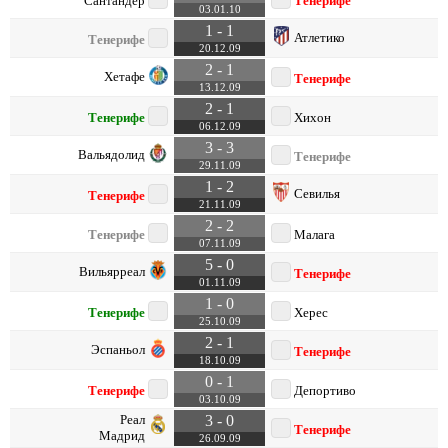
Сантандер
Тенерифе
03.01.10
1 - 1
Атлетико
Тенерифе
20.12.09
2 - 1
Хетафе
Тенерифе
13.12.09
2 - 1
Тенерифе
Хихон
06.12.09
3 - 3
Вальядолид
Тенерифе
29.11.09
1 - 2
Севилья
Тенерифе
21.11.09
2 - 2
Тенерифе
Малага
07.11.09
5 - 0
Вильярреал
Тенерифе
01.11.09
1 - 0
Тенерифе
Херес
25.10.09
2 - 1
Эспаньол
Тенерифе
18.10.09
0 - 1
Тенерифе
Депортиво
03.10.09
Реал
3 - 0
Тенерифе
Мадрид
26.09.09