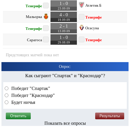
1 - 0
Атлетик Б
Тенерифе
23.09.09
4 - 0
Мальорка
Тенерифе
19.09.09
2 - 1
Осасуна
Тенерифе
13.09.09
1 - 0
Сарагоса
Тенерифе
29.08.09
Предстоящих матчей пока нет
Опрос:
Как сыграют "Спартак" и "Краснодар"?
Победит "Спартак"
Победит "Краснодар"
Будет ничья
Показать все опросы