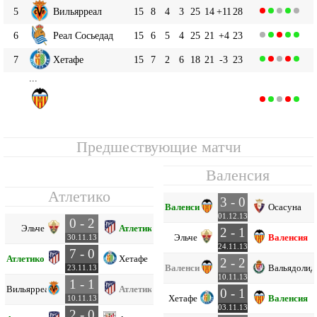
5
Вильярреал
15
8
4
3
25
14
+11
28
6
Реал Сосьедад
15
6
5
4
25
21
+4
23
7
Хетафе
15
7
2
6
18
21
-3
23
...
Валенсия
9
15
6
2
7
21
23
-2
20
Предшествующие матчи
Валенсия
Атлетико
3 - 0
Валенсия
Осасуна
01.12.13
0 - 2
Эльче
Атлетико
2 - 1
Эльче
Валенсия
30.11.13
24.11.13
7 - 0
Атлетико
Хетафе
2 - 2
Валенсия
Вальядолид
23.11.13
10.11.13
1 - 1
Вильярреал
Атлетико
0 - 1
Хетафе
Валенсия
10.11.13
03.11.13
2 - 0