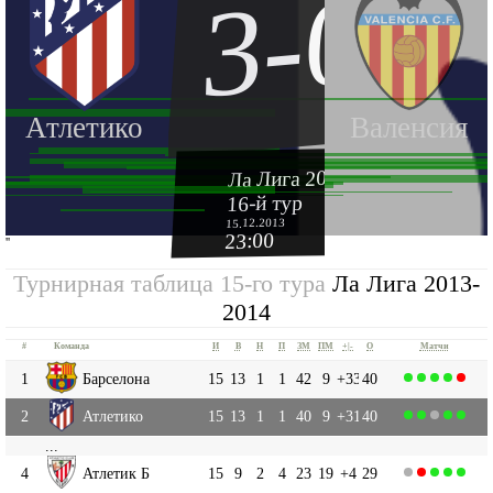
3-0
Атлетико
Валенсия
Ла Лига 2013-2014
16-й тур
15.12.2013
23:00
''
Турнирная таблица 15-го тура
Ла Лига 2013-
2014
#
Команда
И
В
Н
П
ЗМ
ПМ
+|-
О
Матчи
1
Барселона
15
13
1
1
42
9
+33
40
2
Атлетико
15
13
1
1
40
9
+31
40
...
4
Атлетик Б
15
9
2
4
23
19
+4
29