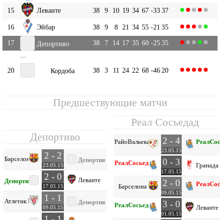
15
Леванте
38
9
10
19
34
67
-33
37
16
Эйбар
38
9
8
21
34
55
-21
35
17
38
7
14
17
35
60
-25
35
Депортиво
...
20
38
3
11
24
22
68
-46
20
Кордоба
Предшествующие матчи
Реал Сосьедад
Депортиво
2 - 4
Райо
Вальекано
Реал
Сос
23.05.15
2 - 2
Барселона
Депортиво
0 - 3
Реал
Сосьедад
Гранада
23.05.15
17.05.15
2 - 0
Леванте
Депортиво
2 - 0
Реал
Сос
Барселона
17.05.15
09.05.15
1 - 1
Атлетик Б
Депортиво
3 - 0
Реал
Сосьедад
Леванте
09.05.15
01.05.15
1 - 1