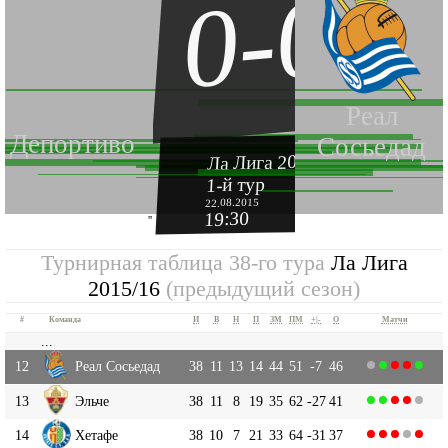
0-0
Реал
Депортиво
Сосьедад
Ла Лига 2015-2016
1-й тур
22.08.2015
19:30
''
Турнирная таблица 38-го тура
Ла Лига
2015/16
(предыдущий сезон)
#
Команда
И
В
Н
П
ЗМ
ПМ
+|-
О
Матчи
...
12
Реал Сосьедад
38
11
13
14
44
51
-7
46
13
Эльче
38
11
8
19
35
62
-27
41
14
Хетафе
38
10
7
21
33
64
-31
37