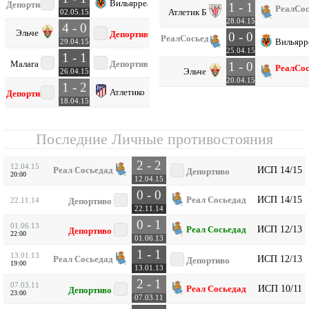
Вильярреал
Депортиво
1 - 1
Реал
Сос
Атлетик Б
02.05.15
28.04.15
4 - 0
Эльче
Депортиво
0 - 0
Реал
Сосьедад
Вильярр
29.04.15
25.04.15
1 - 1
Малага
Депортиво
1 - 0
Реал
Сос
Эльче
26.04.15
20.04.15
1 - 2
Атлетико
Депортиво
18.04.15
Последние Личные противостояния
2 - 2
12.04.15
ИСП 14/15
Реал Сосьедад
Депортиво
20:00
12.04.15
0 - 0
ИСП 14/15
Реал Сосьедад
22.11.14
Депортиво
22.11.14
0 - 1
01.06.13
ИСП 12/13
Реал Сосьедад
Депортиво
22:00
01.06.13
1 - 1
13.01.13
ИСП 12/13
Реал Сосьедад
Депортиво
19:00
13.01.13
2 - 1
07.03.11
ИСП 10/11
Реал Сосьедад
Депортиво
23:00
07.03.11