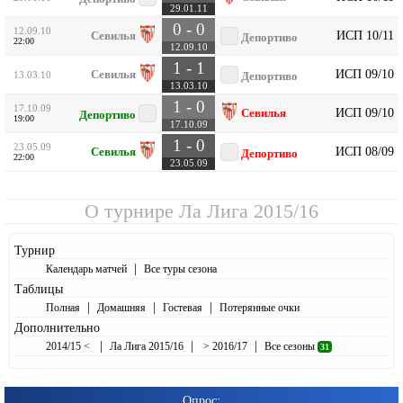
29.01.11
0 - 0
12.09.10
ИСП 10/11
Севилья
Депортиво
22:00
12.09.10
1 - 1
ИСП 09/10
Севилья
13.03.10
Депортиво
13.03.10
1 - 0
17.10.09
ИСП 09/10
Севилья
Депортиво
19:00
17.10.09
1 - 0
23.05.09
ИСП 08/09
Севилья
Депортиво
22:00
23.05.09
О турнире
Ла Лига 2015/16
Турнир
|
Календарь матчей
Все туры сезона
Таблицы
|
|
|
Полная
Домашняя
Гостевая
Потерянные очки
Дополнительно
|
|
|
2014/15 <
Ла Лига 2015/16
> 2016/17
Все сезоны
31
Опрос: