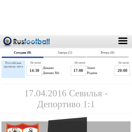
Сегодня (8)
Завтра (1)
Вчера (8)
Российская
Не начат
Не начат
Не начат
премьер-лига
Динамо
Зенит
14:30
17:00
20:00
Динамо Мх
Родина
17.04.2016 Севилья -
Депортиво 1:1