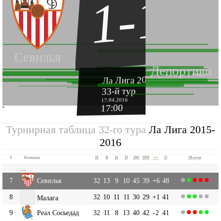
1-1
Севилья
Депортиво
Ла Лига 2015-2016
33-й тур
17.04.2016
17:00
''
Турнирная таблица 32-го тура
Ла Лига 2015-
2016
#
Команда
И
В
Н
П
ЗМ
ПМ
+|-
О
Матчи
...
7
Севилья
32
13
9
10
45
39
+6
48
8
32
10
11
11
30
29
+1
41
Малага
9
Реал Сосьедад
32
11
8
13
40
42
-2
41