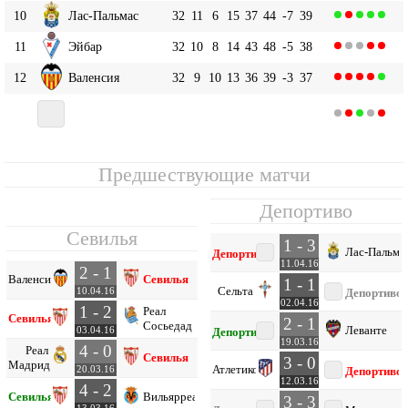
10
Лас-Пальмас
32
11
6
15
37
44
-7
39
11
Эйбар
32
10
8
14
43
48
-5
38
12
Валенсия
32
9
10
13
36
39
-3
37
13
32
7
16
9
41
47
-6
37
Депортиво
Предшествующие матчи
Депортиво
Севилья
1 - 3
Лас-Пальма
Депортиво
11.04.16
2 - 1
Валенсия
Севилья
1 - 1
Сельта
10.04.16
Депортиво
02.04.16
1 - 2
Реал
Севилья
2 - 1
Сосьедад
Леванте
03.04.16
Депортиво
19.03.16
4 - 0
Реал
Севилья
3 - 0
Мадрид
Атлетико
20.03.16
Депортиво
12.03.16
4 - 2
Севилья
Вильярреал
3 - 3