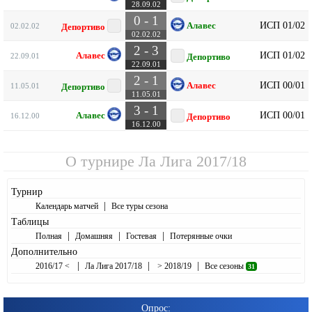
28.09.02
0 - 1
ИСП 01/02
Алавес
02.02.02
Депортиво
02.02.02
2 - 3
ИСП 01/02
Алавес
22.09.01
Депортиво
22.09.01
2 - 1
ИСП 00/01
Алавес
11.05.01
Депортиво
11.05.01
3 - 1
ИСП 00/01
Алавес
16.12.00
Депортиво
16.12.00
О турнире
Ла Лига 2017/18
Турнир
|
Календарь матчей
Все туры сезона
Таблицы
|
|
|
Полная
Домашняя
Гостевая
Потерянные очки
Дополнительно
|
|
|
2016/17 <
Ла Лига 2017/18
> 2018/19
Все сезоны
31
Опрос: