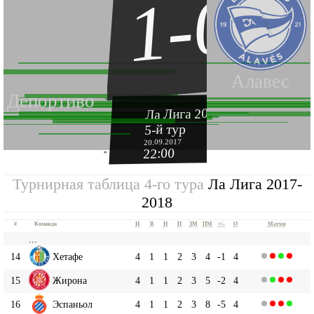
1-0
Алавес
Депортиво
Ла Лига 2017-2018
5-й тур
20.09.2017
22:00
''
Турнирная таблица 4-го тура
Ла Лига 2017-
2018
#
Команда
И
В
Н
П
ЗМ
ПМ
+|-
О
Матчи
...
14
Хетафе
4
1
1
2
3
4
-1
4
15
Жирона
4
1
1
2
3
5
-2
4
16
Эспаньол
4
1
1
2
3
8
-5
4