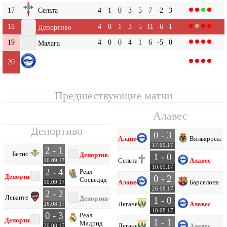
17
Сельта
4
1
0
3
5
7
-2
3
18
4
0
1
3
5
11
-6
1
Депортиво
19
4
0
0
4
1
6
-5
0
Малага
Алавес
4
0
0
4
0
7
-7
0
20
Предшествующие матчи
Алавес
Депортиво
0 - 3
Алавес
Вильярреал
17.09.17
2 - 1
Бетис
Депортиво
1 - 0
Сельта
Алавес
16.09.17
10.09.17
2 - 4
Реал
Депортиво
0 - 2
Сосьедад
Алавес
Барселона
10.09.17
26.08.17
2 - 2
Леванте
Депортиво
1 - 0
Леганес
Алавес
26.08.17
18.08.17
0 - 3
Реал
Депортиво
1 - 1
Мадрид
Леганес
Алавес
20.08.17