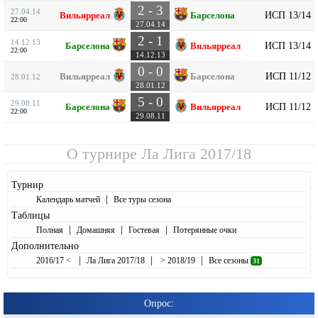
2 - 3
27.04.14
ИСП 13/14
Вильярреал
Барселона
22:00
27.04.14
2 - 1
14.12.13
ИСП 13/14
Барселона
Вильярреал
22:00
14.12.13
0 - 0
ИСП 11/12
Вильярреал
Барселона
28.01.12
28.01.12
5 - 0
29.08.11
ИСП 11/12
Барселона
Вильярреал
22:00
29.08.11
О турнире
Ла Лига 2017/18
Турнир
|
Календарь матчей
Все туры сезона
Таблицы
|
|
|
Полная
Домашняя
Гостевая
Потерянные очки
Дополнительно
|
|
|
2016/17 <
Ла Лига 2017/18
> 2018/19
Все сезоны
31
Опрос: