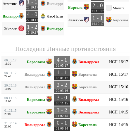
1 - 1
Атлетико
Вильярреал
2 - 0
Барселона
28.10.17
Малага
21.10.17
4 - 0
Вильярреал
Лас-Пальмас
1 - 1
Атлетико
Барселона
22.10.17
14.10.17
1 - 2
Жирона
Вильярреал
15.10.17
Последние Личные противостояния
4 - 1
06.05.17
ИСП 16/17
Барселона
Вильярреал
19:30
06.05.17
1 - 1
08.01.17
ИСП 16/17
Вильярреал
Барселона
22:45
08.01.17
2 - 2
20.03.16
ИСП 15/16
Вильярреал
Барселона
18:00
20.03.16
3 - 0
08.11.15
ИСП 15/16
Барселона
Вильярреал
18:00
08.11.15
3 - 2
01.02.15
ИСП 14/15
Барселона
Вильярреал
23:00
01.02.15
0 - 1
31.08.14
ИСП 14/15
Вильярреал
Барселона
20:00
31.08.14