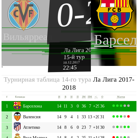
0-2
Вильярреал
Барсел
Ла Лига 2017-2018
15-й тур
10.12.2017
22:45
''
Турнирная таблица 14-го тура
Ла Лига 2017-
2018
#
Команда
И
В
Н
П
ЗМ
ПМ
+|-
О
Матчи
1
Барселона
14
11
3
0
36
7
+29
36
2
Валенсия
14
9
4
1
33
13
+20
31
Атлетико
14
8
6
0
23
7
+16
30
3
Реал Мадрид
14
8
4
2
25
11
+14
28
4