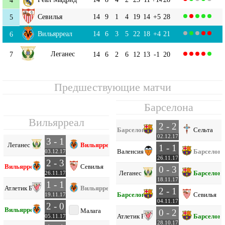
Севилья
14
9
1
4
19
14
+5
28
5
Вильярреал
14
6
3
5
22
18
+4
21
6
Леганес
7
14
6
2
6
12
13
-1
20
Предшествующие матчи
Барселона
Вильярреал
2 - 2
Барселона
Сельта
02.12.17
3 - 1
Леганес
Вильярреал
1 - 1
Валенсия
Барселона
03.12.17
26.11.17
2 - 3
Вильярреал
Севилья
0 - 3
Леганес
Барселона
26.11.17
18.11.17
1 - 1
Атлетик Б
Вильярреал
2 - 1
Барселона
Севилья
19.11.17
04.11.17
2 - 0
Вильярреал
Малага
0 - 2
Атлетик Б
Барселона
05.11.17
28.10.17