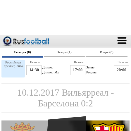
Сегодня (8)
Завтра (1)
Вчера (8)
Российская
Не начат
Не начат
Не начат
премьер-лига
Динамо
Зенит
14:30
17:00
20:00
Динамо Мх
Родина
10.12.2017 Вильярреал -
Барселона 0:2