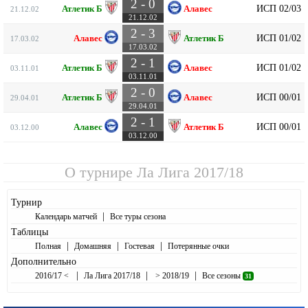
2 - 0
ИСП 02/03
Атлетик Б
Алавес
21.12.02
21.12.02
2 - 3
ИСП 01/02
Алавес
Атлетик Б
17.03.02
17.03.02
2 - 1
ИСП 01/02
Атлетик Б
Алавес
03.11.01
03.11.01
2 - 0
ИСП 00/01
Атлетик Б
Алавес
29.04.01
29.04.01
2 - 1
ИСП 00/01
Алавес
Атлетик Б
03.12.00
03.12.00
О турнире
Ла Лига 2017/18
Турнир
|
Календарь матчей
Все туры сезона
Таблицы
|
|
|
Полная
Домашняя
Гостевая
Потерянные очки
Дополнительно
|
|
|
2016/17 <
Ла Лига 2017/18
> 2018/19
Все сезоны
31