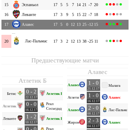
15
Эспаньол
17
5
5
7
14
21
-7
20
16
Леванте
17
3
9
5
15
22
-7
18
17
Алавес
17
5
0
12
13
25
-12
15
...
Лас-Пальмас
20
17
3
2
12
13
38
-25
11
Предшествующие матчи
Алавес
Атлетик Б
1 - 0
Алавес
Малага
21.12.17
0 - 2
Бетис
Атлетик Б
1 - 0
Атлетико
Алавес
22.12.17
16.12.17
0 - 0
Реал
Атлетик Б
2 - 0
Сосьедад
Алавес
Лас-Пальмас
16.12.17
08.12.17
1 - 2
Леванте
Атлетик Б
2 - 3
Жирона
Алавес
10.12.17
04.12.17
0 - 0
Реал