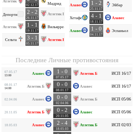
Атлетик Б
1 - 2
Мадрид
Алавес
Эйбар
02.12.17
25.11.17
2 - 2
Атлетик Б
Депортиво
4 - 1
Хетафе
Алавес
26.11.17
18.11.17
1 - 1
Атлетик Б
Вильярреал
1 - 0
Алавес
Эспаньол
19.11.17
04.11.17
3 - 1
Сельта
Атлетик Б
05.11.17
Последние Личные противостояния
1 - 0
07.05.17
ИСП 16/17
Алавес
Атлетик Б
13:00
07.05.17
0 - 0
08.01.17
ИСП 16/17
Атлетик Б
Алавес
14:00
08.01.17
0 - 0
ИСП 05/06
Алавес
Атлетик Б
02.04.06
02.04.06
0 - 2
ИСП 05/06
Атлетик Б
Алавес
20.11.05
20.11.05
2 - 4
ИСП 02/03
Алавес
Атлетик Б
18.05.03
18.05.03