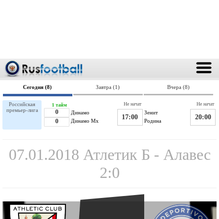
Сегодня (8)
Завтра (1)
Вчера (8)
Российская
Не начат
Не начат
1 тайм
премьер-лига
0
Динамо
Зенит
17:00
20:00
0
Динамо Мх
Родина
07.01.2018 Атлетик Б - Алавес
2:0