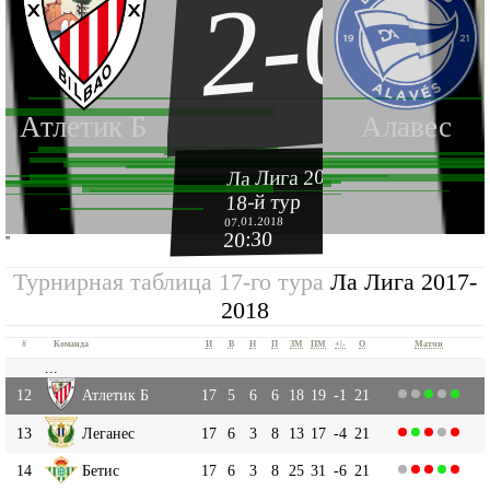
2-0
Атлетик Б
Алавес
Ла Лига 2017-2018
18-й тур
07.01.2018
20:30
''
Турнирная таблица 17-го тура
Ла Лига 2017-
2018
#
Команда
И
В
Н
П
ЗМ
ПМ
+|-
О
Матчи
...
12
Атлетик Б
17
5
6
6
18
19
-1
21
13
Леганес
17
6
3
8
13
17
-4
21
14
Бетис
17
6
3
8
25
31
-6
21