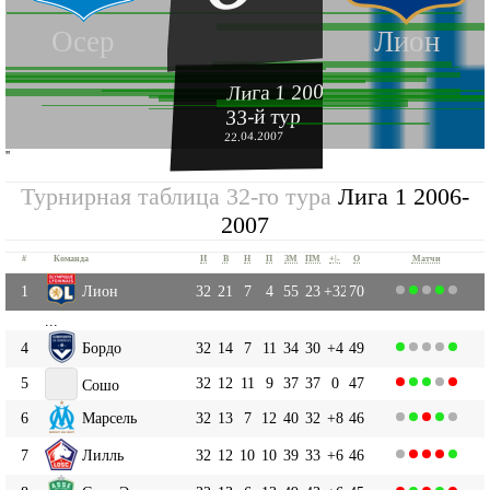
Осер
Лион
Лига 1 2006-2007
33-й тур
22.04.2007
''
Турнирная таблица 32-го тура
Лига 1 2006-
2007
#
Команда
И
В
Н
П
ЗМ
ПМ
+|-
О
Матчи
1
Лион
32
21
7
4
55
23
+32
70
...
4
Бордо
32
14
7
11
34
30
+4
49
5
32
12
11
9
37
37
0
47
Сошо
6
Марсель
32
13
7
12
40
32
+8
46
7
Лилль
32
12
10
10
39
33
+6
46