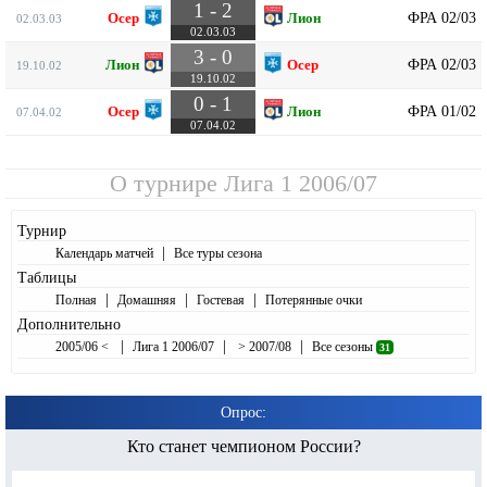
1 - 2
ФРА 02/03
Осер
Лион
02.03.03
02.03.03
3 - 0
ФРА 02/03
Лион
Осер
19.10.02
19.10.02
0 - 1
ФРА 01/02
Осер
Лион
07.04.02
07.04.02
О турнире
Лига 1 2006/07
Турнир
|
Календарь матчей
Все туры сезона
Таблицы
|
|
|
Полная
Домашняя
Гостевая
Потерянные очки
Дополнительно
|
|
|
2005/06 <
Лига 1 2006/07
> 2007/08
Все сезоны
31
Опрос:
Кто станет чемпионом России?