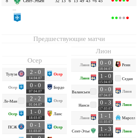
8
Сент-Этьен
32
13
6
13
49
43
+6
45
...
Осер
12
32
10
13
9
34
37
-3
43
Предшествующие матчи
Лион
Осер
0 - 0
Лион
Ренн
18.04.07
2 - 0
Тулуза
Осер
1 - 0
Лион
14.04.07
Седан
15.04.07
0 - 0
Осер
Бордо
0 - 0
Лион
07.04.07
Валансьен
07.04.07
2 - 2
Осер
Ле-Ман
0 - 3
Лион
01.04.07
Нанси
17.03.07
1 - 0
Осер
Ланс
1 - 1
Лион
Марсель
18.03.07
11.03.07
0 - 1
ПСЖ
Осер
1 - 3
Сент-Этьен
Лион
11.03.07
03.03.07