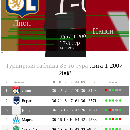
1-0
Лион
Нанси
Лига 1 2007-2008
37-й тур
10.05.2008
''
Турнирная таблица 36-го тура
Лига 1 2007-
2008
#
Команда
И
В
Н
П
ЗМ
ПМ
+|-
О
Матчи
1
Лион
36
22
7
7
70
36
+34
73
2
Бордо
36
21
8
7
61
36
+25
71
3
36
15
15
6
42
26
+16
60
Нанси
4
Марсель
36
16
10
10
54
42
+12
58
5
Сент-Этьен
36
15
9
12
42
33
+9
54