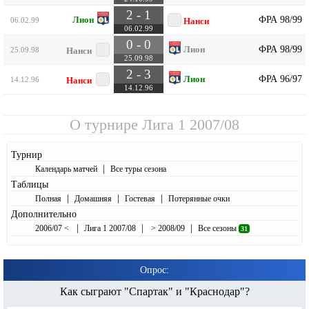
2 - 1
ФРА 98/99
Лион
06.02.99
Нанси
06.02.99
0 - 0
ФРА 98/99
Лион
25.09.98
Нанси
25.09.98
2 - 3
ФРА 96/97
Лион
14.12.96
Нанси
14.12.96
О турнире
Лига 1 2007/08
Турнир
|
Календарь матчей
Все туры сезона
Таблицы
|
|
|
Полная
Домашняя
Гостевая
Потерянные очки
Дополнительно
|
|
|
2006/07 <
Лига 1 2007/08
> 2008/09
Все сезоны
31
Опрос:
Как сыграют "Спартак" и "Краснодар"?