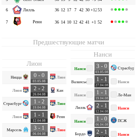
6
Лилль
36
12
17
7
42
30
+12
53
Ренн
7
36
14
10
12
42
41
+1
52
Предшествующие матчи
Нанси
Лион
3 - 0
Страсбург
Нанси
03.05.08
0 - 0
Ницца
Лион
1 - 1
03.05.08
Валансьен
Нанси
27.04.08
2 - 2
Лион
Кан
1 - 1
26.04.08
Нанси
Ле-Ман
19.04.08
1 - 2
Страсбург
Лион
2 - 1
Лилль
19.04.08
Нанси
12.04.08
1 - 1
Лион
Ренн
1 - 0
ПСЖ
12.04.08
Нанси
06.04.08
3 - 1
Марсель
Лион
2 - 1
Бордо
06.04.08
Нанси