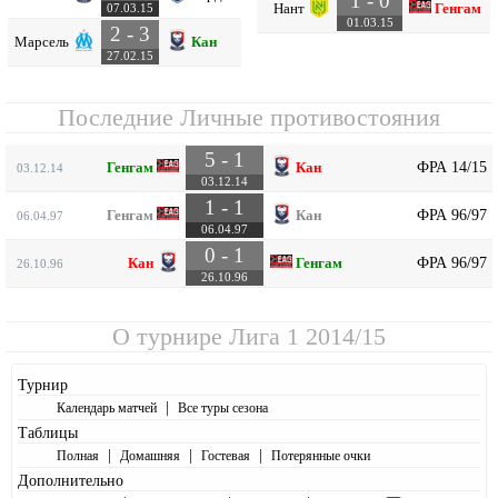
1 - 0
Нант
Генгам
07.03.15
01.03.15
2 - 3
Марсель
Кан
27.02.15
Последние Личные противостояния
5 - 1
ФРА 14/15
Генгам
Кан
03.12.14
03.12.14
1 - 1
ФРА 96/97
Генгам
Кан
06.04.97
06.04.97
0 - 1
ФРА 96/97
Кан
Генгам
26.10.96
26.10.96
О турнире
Лига 1 2014/15
Турнир
|
Календарь матчей
Все туры сезона
Таблицы
|
|
|
Полная
Домашняя
Гостевая
Потерянные очки
Дополнительно