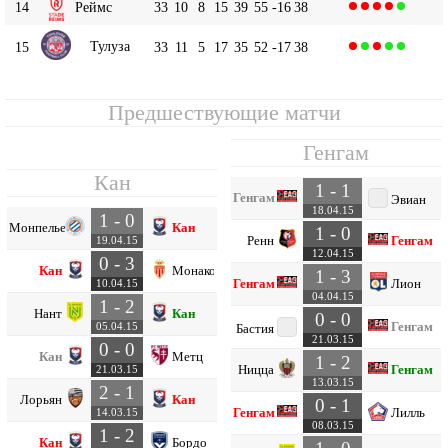
14
Реймс
33
10
8
15
39
55
-16
38
Тулуза
15
33
11
5
17
35
52
-17
38
Предшествующие матчи
Генгам
Кан
1 - 1
Генгам
Эвиан
18.04.15
1 - 0
Монпелье
Кан
1 - 0
Ренн
Генгам
19.04.15
12.04.15
0 - 3
Кан
Монако
1 - 3
Генгам
Лион
10.04.15
04.04.15
1 - 2
Нант
Кан
0 - 0
Генгам
05.04.15
Бастия
21.03.15
0 - 0
Кан
Метц
1 - 2
Ницца
Генгам
21.03.15
13.03.15
2 - 1
Лорьян
Кан
0 - 1
Генгам
Лилль
14.03.15
08.03.15
1 - 2
Кан
Бордо