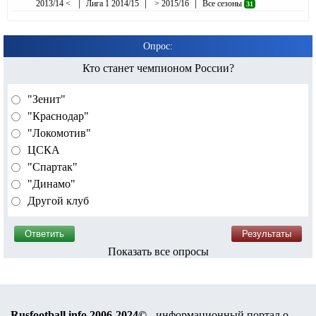
|
|
|
2013/14 <
Лига 1 2014/15
> 2015/16
Все сезоны
31
Опрос:
Кто станет чемпионом России?
"Зенит"
"Краснодар"
"Локомотив"
ЦСКА
"Спартак"
"Динамо"
Другой клуб
Показать все опросы
Rusfootball.info 2006-2024©
- информационный портал о