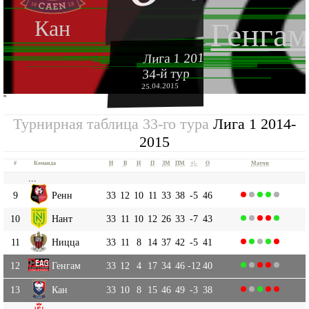
Кан
Генгам
Лига 1 2014-2015
34-й тур
25.04.2015
''
Турнирная таблица 33-го тура
Лига 1 2014-
2015
#
Команда
И
В
Н
П
ЗМ
ПМ
+|-
О
Матчи
...
9
Ренн
33
12
10
11
33
38
-5
46
10
Нант
33
11
10
12
26
33
-7
43
11
Ницца
33
11
8
14
37
42
-5
41
12
Генгам
33
12
4
17
34
46
-12
40
13
Кан
33
10
8
15
46
49
-3
38