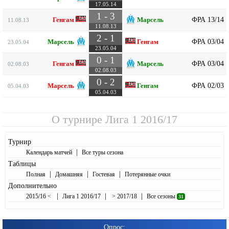
17.05.14
1 - 3
ФРА 13/14
Генгам
Марсель
11.08.13
11.08.13
2 - 1
ФРА 03/04
Марсель
Генгам
23.05.04
23.05.04
0 - 1
ФРА 03/04
Генгам
Марсель
02.08.03
02.08.03
0 - 2
ФРА 02/03
Марсель
Генгам
05.04.03
05.04.03
О турнире
Лига 1 2016/17
Турнир
|
Календарь матчей
Все туры сезона
Таблицы
|
|
|
Полная
Домашняя
Гостевая
Потерянные очки
Дополнительно
|
|
|
2015/16 <
Лига 1 2016/17
> 2017/18
Все сезоны
31
Опрос: