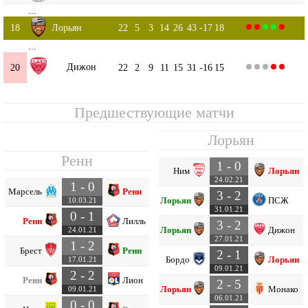
...
18
Лорьян
22
5
3
14
26
43
-17
18
...
Дижон
20
22
2
9
11
15
31
-16
15
Предшествующие матчи
Лорьян
Ренн
1 - 0
Ним
Лорьян
24.02.21
1 - 0
Марсель
Ренн
3 - 2
Лорьян
ПСЖ
10.03.21
31.01.21
0 - 1
Ренн
Лилль
3 - 2
Лорьян
Дижон
24.01.21
27.01.21
1 - 2
Брест
Ренн
2 - 1
Бордо
Лорьян
17.01.21
09.01.21
2 - 2
Ренн
Лион
2 - 5
Лорьян
Монако
09.01.21
06.01.21
0 - 0