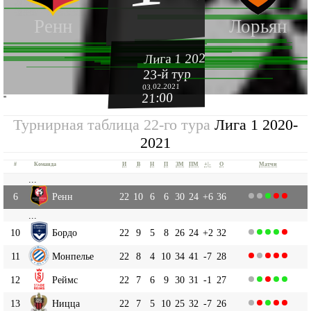
Ренн
Лорьян
Лига 1 2020-2021
23-й тур
03.02.2021
21:00
''
Турнирная таблица 22-го тура
Лига 1 2020-
2021
#
Команда
И
В
Н
П
ЗМ
ПМ
+|-
О
Матчи
...
6
Ренн
22
10
6
6
30
24
+6
36
...
10
Бордо
22
9
5
8
26
24
+2
32
11
Монпелье
22
8
4
10
34
41
-7
28
12
Реймс
22
7
6
9
30
31
-1
27
13
Ницца
22
7
5
10
25
32
-7
26