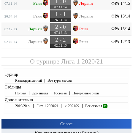
1 - 0
ФРА 14/15
Ренн
Лорьян
07.11.14
07.11.14
1 - 1
ФРА 13/14
Ренн
Лорьян
26.04.14
26.04.14
2 - 0
ФРА 13/14
Лорьян
Ренн
07.12.13
07.12.13
2 - 2
ФРА 12/13
Лорьян
Ренн
02.02.13
02.02.13
О турнире
Лига 1 2020/21
Турнир
|
Календарь матчей
Все туры сезона
Таблицы
|
|
|
Полная
Домашняя
Гостевая
Потерянные очки
Дополнительно
|
|
|
2019/20 <
Лига 1 2020/21
> 2021/22
Все сезоны
31
Опрос: