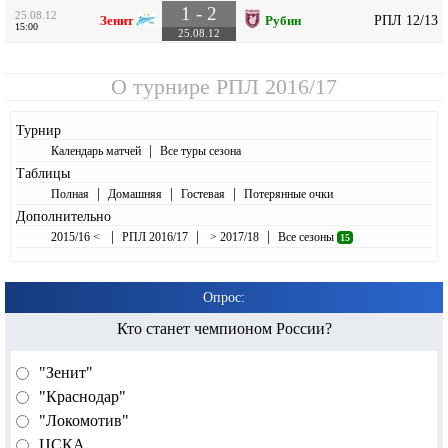
1 - 2
25.08.12
РПЛ 12/13
Зенит
Рубин
15:00
25.08.12
О турнире
РПЛ 2016/17
Турнир
|
Календарь матчей
Все туры сезона
Таблицы
|
|
|
Полная
Домашняя
Гостевая
Потерянные очки
Дополнительно
|
|
|
2015/16 <
РПЛ 2016/17
> 2017/18
Все сезоны
15
Опрос:
Кто станет чемпионом России?
"Зенит"
"Краснодар"
"Локомотив"
ЦСКА