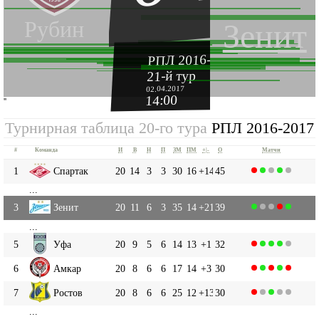
Рубин
Зенит
РПЛ 2016-2017
21-й тур
02.04.2017
14:00
''
Турнирная таблица 20-го тура
РПЛ 2016-2017
#
Команда
И
В
Н
П
ЗМ
ПМ
+|-
О
Матчи
1
Спартак
20
14
3
3
30
16
+14
45
...
3
Зенит
20
11
6
3
35
14
+21
39
...
5
Уфа
20
9
5
6
14
13
+1
32
6
Амкар
20
8
6
6
17
14
+3
30
7
Ростов
20
8
6
6
25
12
+13
30
...