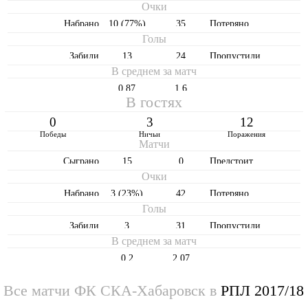
Очки
Набрано
10 (77%)
35
Потеряно
Голы
Забили
13
24
Пропустили
В среднем за матч
0,87
1,6
В гостях
0
3
12
Победы
Ничьи
Поражения
Матчи
Cыграно
15
0
Предстоит
Очки
Набрано
3 (23%)
42
Потеряно
Голы
Забили
3
31
Пропустили
В среднем за матч
0,2
2,07
Все матчи ФК СКА-Хабаровск в
РПЛ 2017/18