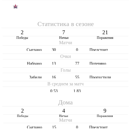
16
СКА-Хабаровск
30
13
Статистика в сезоне
2
7
21
Победы
Ничьи
Поражения
Матчи
Cыграно
30
0
Предстоит
Очки
Набрано
13
77
Потеряно
Голы
Забили
16
55
Пропустили
В среднем за матч
0,53
1,83
Дома
2
4
9
Победы
Ничьи
Поражения
Матчи
Cыграно
15
0
Предстоит