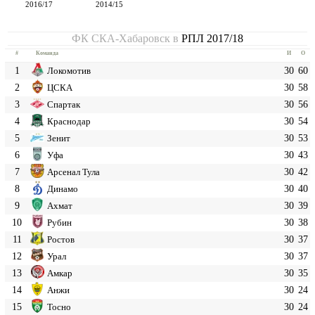
2016/17
2014/15
ФК СКА-Хабаровск в
РПЛ 2017/18
#
Команда
И
О
1
30
60
Локомотив
2
30
58
ЦСКА
3
30
56
Спартак
4
30
54
Краснодар
5
30
53
Зенит
6
30
43
Уфа
7
30
42
Арсенал Тула
8
30
40
Динамо
9
30
39
Ахмат
10
30
38
Рубин
11
30
37
Ростов
12
30
37
Урал
13
30
35
Амкар
14
30
24
Анжи
15
30
24
Тосно