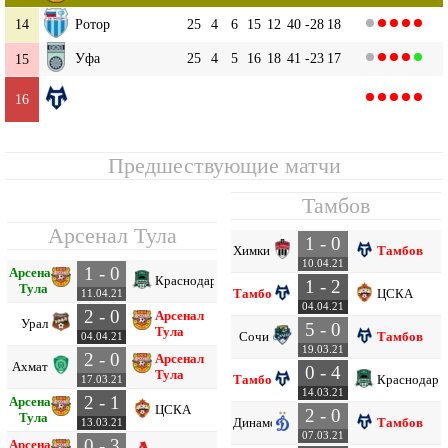
14
Ротор
25
4
6
15
12
40
-28
18
Уфа
25
4
5
16
18
41
-23
17
15
Тамбов
25
3
4
18
15
46
-31
13
16
Предшествующие матчи
Тамбов
Арсенал Тула
1 - 0
Химки
Тамбов
10.04.21
1 - 0
Арсенал
Краснодар
1 - 2
Тула
Тамбов
ЦСКА
11.04.21
04.04.21
2 - 0
Арсенал
Урал
5 - 0
Тула
Сочи
Тамбов
04.04.21
19.03.21
2 - 0
Арсенал
Ахмат
0 - 4
Тула
Тамбов
Краснодар
17.03.21
14.03.21
2 - 1
Арсенал
ЦСКА
2 - 0
Тула
Динамо
Тамбов
13.03.21
07.03.21
0 - 3
Арсенал