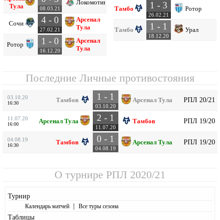
Локомотив
1 - 3
Тула
Тамбов
Ротор
08.03.21
26.02.21
4 - 0
Арсенал
Сочи
1 - 1
Тула
Тамбов
Урал
27.02.21
18.12.20
1 - 0
Арсенал
Ротор
Тула
16.12.20
Последние Личные противостояния
1 - 1
03.10.20
РПЛ 20/21
Тамбов
Арсенал Тула
16:30
03.10.20
2 - 1
11.07.20
РПЛ 19/20
Арсенал Тула
Тамбов
16:00
11.07.20
0 - 1
04.08.19
РПЛ 19/20
Тамбов
Арсенал Тула
16:30
04.08.19
О турнире
РПЛ 2020/21
Турнир
|
Календарь матчей
Все туры сезона
Таблицы