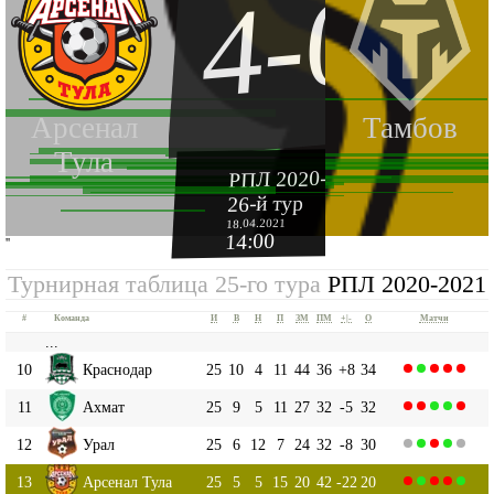
4-0
Арсенал
Тамбов
Тула
РПЛ 2020-2021
26-й тур
18.04.2021
14:00
''
Турнирная таблица 25-го тура
РПЛ 2020-2021
#
Команда
И
В
Н
П
ЗМ
ПМ
+|-
О
Матчи
...
10
Краснодар
25
10
4
11
44
36
+8
34
11
Ахмат
25
9
5
11
27
32
-5
32
12
Урал
25
6
12
7
24
32
-8
30
13
Арсенал Тула
25
5
5
15
20
42
-22
20