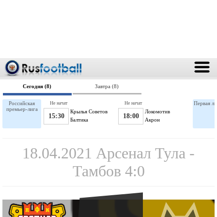
Сегодня (8)
Завтра (8)
Российская
Не начат
Не начат
Первая ли
премьер-лига
Крылья Советов
Локомотив
15:30
18:00
Балтика
Акрон
18.04.2021 Арсенал Тула -
Тамбов 4:0