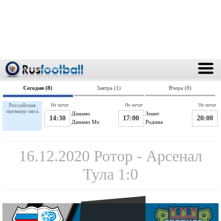
Сегодня (8)
Завтра (1)
Вчера (8)
Российская
Не начат
Не начат
Не начат
премьер-лига
Динамо
Зенит
14:30
17:00
20:00
Динамо Мх
Родина
16.12.2020 Ротор - Арсенал
Тула 1:0