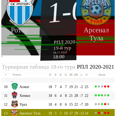
1-0
Ротор
Арсенал
Тула
РПЛ 2020-2021
19-й тур
16.12.2020
18:00
''
Турнирная таблица 18-го тура
РПЛ 2020-2021
#
Команда
И
В
Н
П
ЗМ
ПМ
+|-
О
Матчи
...
10
Ахмат
18
7
4
7
19
21
-2
25
11
Химки
18
6
4
8
21
28
-7
22
12
Урал
18
4
8
6
15
22
-7
20
13
Арсенал Тула
18
3
5
10
17
29
-12
14