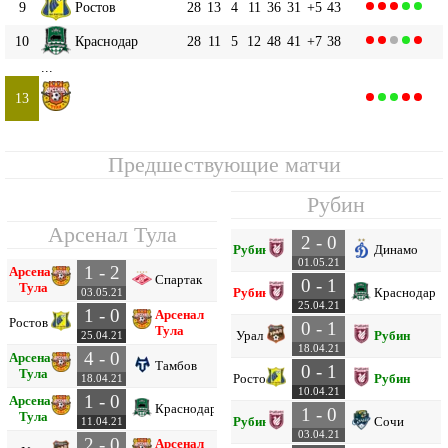
9
Ростов
28
13
4
11
36
31
+5
43
10
Краснодар
28
11
5
12
48
41
+7
38
...
Арсенал Тула
13
28
6
5
17
25
45
-20
23
Предшествующие матчи
Рубин
Арсенал Тула
2 - 0
Рубин
Динамо
01.05.21
1 - 2
Арсенал
Спартак
0 - 1
Тула
Рубин
Краснодар
03.05.21
25.04.21
1 - 0
Арсенал
Ростов
0 - 1
Тула
Урал
Рубин
25.04.21
18.04.21
4 - 0
Арсенал
Тамбов
0 - 1
Тула
Ростов
Рубин
18.04.21
10.04.21
1 - 0
Арсенал
Краснодар
1 - 0
Тула
Рубин
Сочи
11.04.21
03.04.21
2 - 0
Арсенал