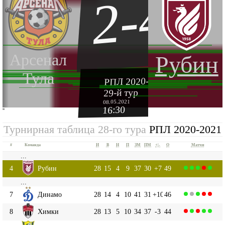
2-4
Арсенал
Рубин
Тула
РПЛ 2020-2021
29-й тур
08.05.2021
16:30
''
Турнирная таблица 28-го тура
РПЛ 2020-2021
#
Команда
И
В
Н
П
ЗМ
ПМ
+|-
О
Матчи
...
4
Рубин
28
15
4
9
37
30
+7
49
...
7
Динамо
28
14
4
10
41
31
+10
46
8
Химки
28
13
5
10
34
37
-3
44