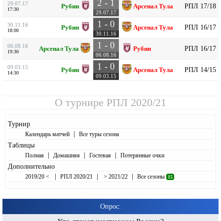
2 - 1
29.07.17
РПЛ 17/18
Рубин
Арсенал Тула
17:30
29.07.17
1 - 0
30.11.16
РПЛ 16/17
Рубин
Арсенал Тула
18:00
30.11.16
1 - 0
06.08.16
РПЛ 16/17
Арсенал Тула
Рубин
19:30
06.08.16
1 - 0
09.03.15
РПЛ 14/15
Рубин
Арсенал Тула
14:30
09.03.15
О турнире
РПЛ 2020/21
Турнир
|
Календарь матчей
Все туры сезона
Таблицы
|
|
|
Полная
Домашняя
Гостевая
Потерянные очки
Дополнительно
|
|
|
2019/20 <
РПЛ 2020/21
> 2021/22
Все сезоны
15
Опрос: