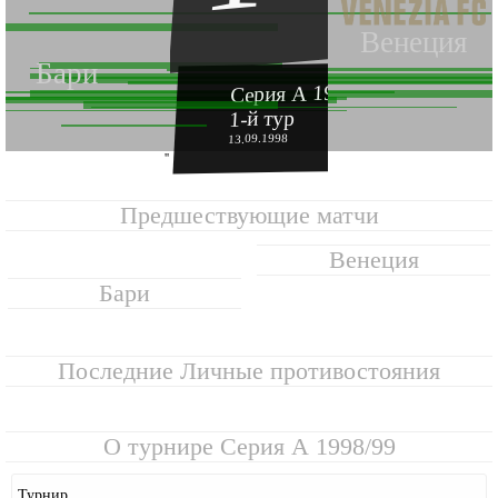
Венеция
Бари
Серия А 1998-1999
1-й тур
13.09.1998
''
Предшествующие матчи
Венеция
Бари
Последние Личные противостояния
О турнире
Серия А 1998/99
Турнир