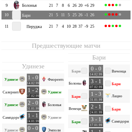
9
Болонья
21
7
8
6
26
20
+6
29
10
21
5
11
5
25
26
-1
26
Бари
11
21
7
4
10
28
37
-9
25
Перуджа
Предшествующие матчи
Бари
Удинезе
0 - 0
Бари
Виченца
14.02.99
1 - 0
Удинезе
Фиорентина
3 - 1
Болонья
14.02.99
Бари
07.02.99
1 - 2
Салернитана
Удинезе
1 - 3
Лацио
07.02.99
Бари
31.01.99
2 - 0
Удинезе
Болонья
2 - 1
Венеция
31.01.99
Бари
24.01.99
1 - 1
Сампдория
Удинезе
3 - 1
Сампдория
24.01.99
Бари
17.01.99
0 - 0
Удинезе
Эмполи
1 - 1