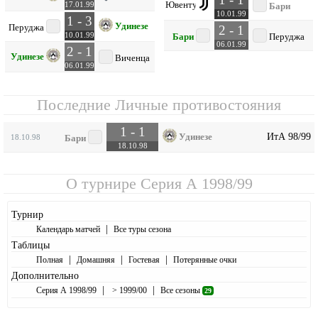
Ювентус
17.01.99
Бари
10.01.99
1 - 3
Удинезе
Перуджа
2 - 1
10.01.99
Бари
Перуджа
06.01.99
2 - 1
Удинезе
Виченца
06.01.99
Последние Личные противостояния
1 - 1
ИтА 98/99
Удинезе
18.10.98
Бари
18.10.98
О турнире
Серия А 1998/99
Турнир
|
Календарь матчей
Все туры сезона
Таблицы
|
|
|
Полная
Домашняя
Гостевая
Потерянные очки
Дополнительно
|
|
Серия А 1998/99
> 1999/00
Все сезоны
29