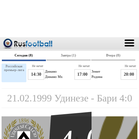
Сегодня (8)
Завтра (1)
Вчера (8)
Российская
Не начат
Не начат
Не начат
премьер-лига
Динамо
Зенит
14:30
17:00
20:00
Динамо Мх
Родина
21.02.1999 Удинезе - Бари 4:0