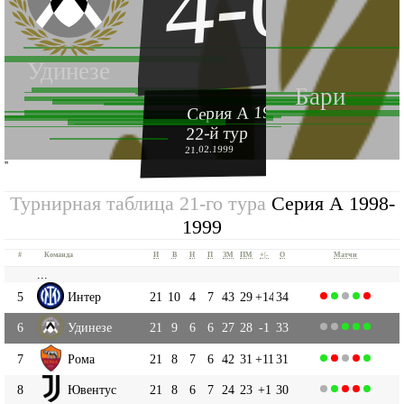
4-0
Удинезе
Бари
Серия А 1998-1999
22-й тур
21.02.1999
''
Турнирная таблица 21-го тура
Серия А 1998-
1999
#
Команда
И
В
Н
П
ЗМ
ПМ
+|-
О
Матчи
...
5
Интер
21
10
4
7
43
29
+14
34
6
Удинезе
21
9
6
6
27
28
-1
33
7
Рома
21
8
7
6
42
31
+11
31
8
Ювентус
21
8
6
7
24
23
+1
30