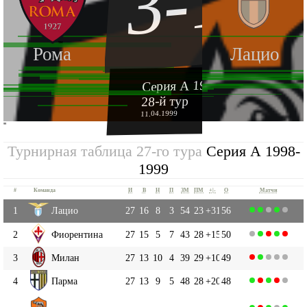
3-1
Рома
Лацио
Серия А 1998-1999
28-й тур
11.04.1999
''
Турнирная таблица 27-го тура
Серия А 1998-
1999
#
Команда
И
В
Н
П
ЗМ
ПМ
+|-
О
Матчи
1
Лацио
27
16
8
3
54
23
+31
56
2
Фиорентина
27
15
5
7
43
28
+15
50
3
Милан
27
13
10
4
39
29
+10
49
4
Парма
27
13
9
5
48
28
+20
48