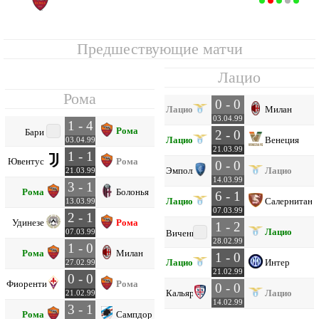
Рома
5
27
11
9
7
52
36
+16
42
Предшествующие матчи
Лацио
Рома
0 - 0
Лацио
Милан
03.04.99
1 - 4
Рома
Бари
2 - 0
Лацио
Венеция
03.04.99
21.03.99
1 - 1
Ювентус
Рома
0 - 0
Эмполи
Лацио
21.03.99
14.03.99
3 - 1
Рома
Болонья
6 - 1
Лацио
Салернитана
13.03.99
07.03.99
2 - 1
Удинезе
Рома
1 - 2
Лацио
07.03.99
Виченца
28.02.99
1 - 0
Рома
Милан
1 - 0
Лацио
Интер
27.02.99
21.02.99
0 - 0
Фиорентина
Рома
0 - 0
Кальяри
Лацио
21.02.99
14.02.99
3 - 1
Рома
Сампдория