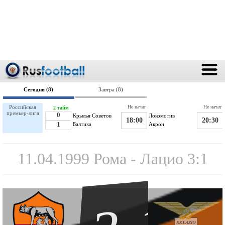
Сегодня (8)
Завтра (8)
Российская
Не начат
Не начат
2 тайм
премьер-лига
0
Крылья Советов
Локомотив
18:00
20:30
1
Балтика
Акрон
11.04.1999 Рома - Лацио 3:1