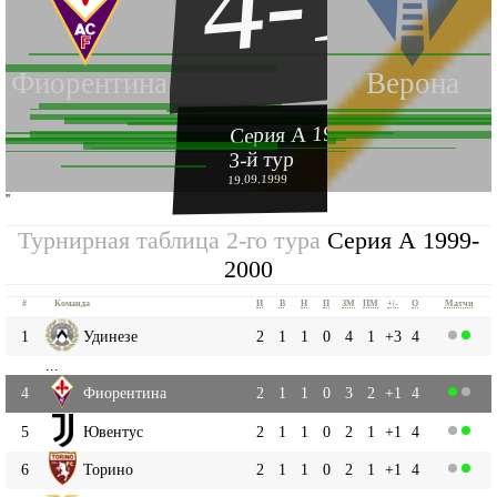
4-1
Фиорентина
Верона
Серия А 1999-2000
3-й тур
19.09.1999
''
Турнирная таблица 2-го тура
Серия А 1999-
2000
#
Команда
И
В
Н
П
ЗМ
ПМ
+|-
О
Матчи
1
Удинезе
2
1
1
0
4
1
+3
4
...
4
Фиорентина
2
1
1
0
3
2
+1
4
5
Ювентус
2
1
1
0
2
1
+1
4
6
Торино
2
1
1
0
2
1
+1
4