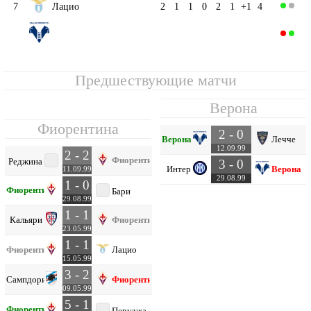
7
Лацио
2
1
1
0
2
1
+1
4
Верона
8
2
1
0
1
2
3
-1
3
Предшествующие матчи
Верона
Фиорентина
2 - 0
Верона
Лечче
12.09.99
2 - 2
Фиорентина
Реджина
3 - 0
Интер
Верона
11.09.99
29.08.99
1 - 0
Фиорентина
Бари
29.08.99
1 - 1
Кальяри
Фиорентина
23.05.99
1 - 1
Фиорентина
Лацио
15.05.99
3 - 2
Сампдория
Фиорентина
09.05.99
5 - 1
Фиорентина
Перуджа