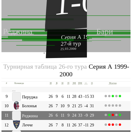
1-0
Реджина
Бари
Серия А 1999-2000
27-й тур
25.03.2000
''
Турнирная таблица 26-го тура
Серия А 1999-
2000
#
Команда
И
В
Н
П
ЗМ
ПМ
+|-
О
Матчи
...
9
26
9
6
11
28
43
-15
33
Перуджа
10
Болонья
26
7
10
9
21
25
-4
31
11
26
6
11
9
24
33
-9
29
Реджина
12
Лечче
26
7
8
11
26
37
-11
29