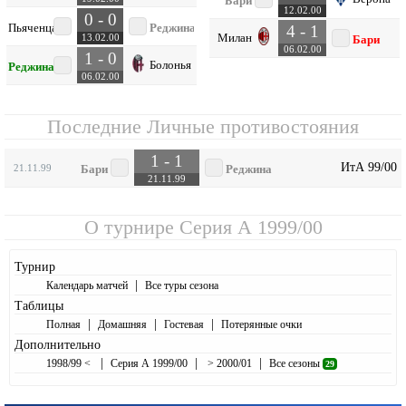
Бари
12.02.00
0 - 0
Пьяченца
Реджина
4 - 1
Милан
13.02.00
Бари
06.02.00
1 - 0
Болонья
Реджина
06.02.00
Последние Личные противостояния
1 - 1
ИтА 99/00
21.11.99
Бари
Реджина
21.11.99
О турнире
Серия А 1999/00
Турнир
|
Календарь матчей
Все туры сезона
Таблицы
|
|
|
Полная
Домашняя
Гостевая
Потерянные очки
Дополнительно
|
|
|
1998/99 <
Серия А 1999/00
> 2000/01
Все сезоны
29