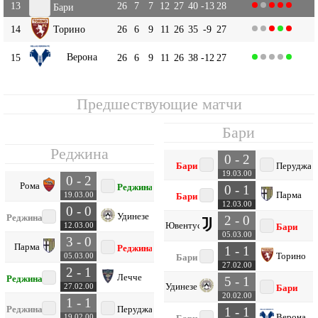
13
26
7
7
12
27
40
-13
28
Бари
14
Торино
26
6
9
11
26
35
-9
27
Верона
15
26
6
9
11
26
38
-12
27
Предшествующие матчи
Бари
Реджина
0 - 2
Бари
Перуджа
19.03.00
0 - 2
Рома
Реджина
0 - 1
Парма
19.03.00
Бари
12.03.00
0 - 0
Удинезе
Реджина
2 - 0
Ювентус
12.03.00
Бари
05.03.00
3 - 0
Парма
Реджина
1 - 1
Торино
05.03.00
Бари
27.02.00
2 - 1
Лечче
Реджина
5 - 1
Удинезе
27.02.00
Бари
20.02.00
1 - 1
Реджина
Перуджа
1 - 1
Верона
19.02.00