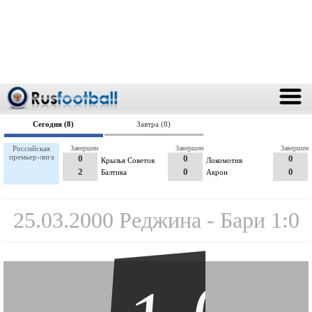
Сегодня (8)
Завтра (8)
Российская
Завершен
Завершен
Завершен
премьер-лига
0
0
0
Крылья Советов
Локомотив
2
0
0
Балтика
Акрон
25.03.2000 Реджина - Бари 1:0