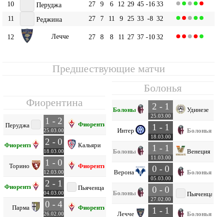
10
27
9
6
12
29
45
-16
33
Перуджа
11
27
7
11
9
25
33
-8
32
Реджина
Лечче
12
27
8
8
11
27
37
-10
32
Предшествующие матчи
Болонья
Фиорентина
2 - 1
Болонья
Удинезе
25.03.00
1 - 2
Фиорентина
Перуджа
1 - 1
Интер
Болонья
25.03.00
18.03.00
2 - 0
Фиорентина
Кальяри
1 - 1
Болонья
Венеция
18.03.00
11.03.00
1 - 0
Торино
Фиорентина
0 - 0
Верона
Болонья
12.03.00
05.03.00
2 - 1
Фиорентина
Пьяченца
0 - 0
Болонья
04.03.00
Пьяченца
27.02.00
0 - 4
Парма
Фиорентина
1 - 1
Лечче
Болонья
26.02.00