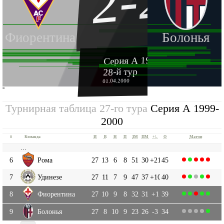
2-2
Фиорентина
Болонья
Серия А 1999-2000
28-й тур
01.04.2000
''
Турнирная таблица 27-го тура
Серия А 1999-
2000
#
Команда
И
В
Н
П
ЗМ
ПМ
+|-
О
Матчи
...
6
Рома
27
13
6
8
51
30
+21
45
7
Удинезе
27
11
7
9
47
37
+10
40
8
Фиорентина
27
10
9
8
32
31
+1
39
9
Болонья
27
8
10
9
23
26
-3
34