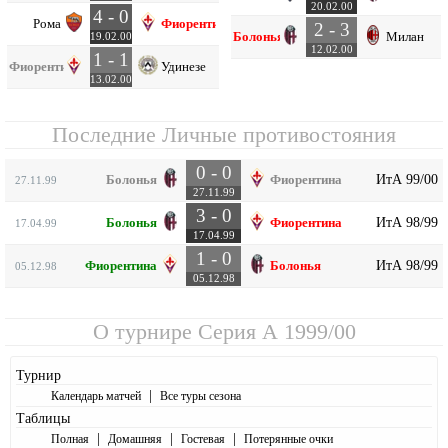
20.02.00
4 - 0
Рома
Фиорентина
2 - 3
Болонья
Милан
19.02.00
12.02.00
1 - 1
Фиорентина
Удинезе
13.02.00
Последние Личные противостояния
0 - 0
ИтА 99/00
Болонья
Фиорентина
27.11.99
27.11.99
3 - 0
ИтА 98/99
Болонья
Фиорентина
17.04.99
17.04.99
1 - 0
ИтА 98/99
Фиорентина
Болонья
05.12.98
05.12.98
О турнире
Серия А 1999/00
Турнир
|
Календарь матчей
Все туры сезона
Таблицы
|
|
|
Полная
Домашняя
Гостевая
Потерянные очки