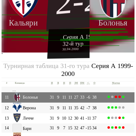
2-2
Кальяри
Болонья
Серия А 1999-2000
32-й тур
30.04.2000
''
Турнирная таблица 31-го тура
Серия А 1999-
2000
#
Команда
И
В
Н
П
ЗМ
ПМ
+|-
О
Матчи
...
11
Болонья
31
9
11
11
27
33
-6
38
12
Верона
31
9
11
11
35
42
-7
38
13
Лечче
31
9
10
12
30
41
-11
37
14
31
9
7
15
32
47
-15
34
Бари