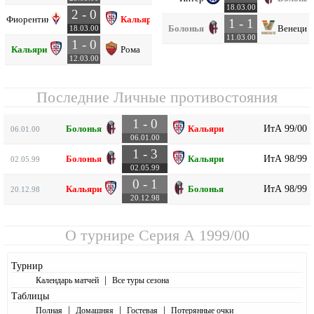
18.03.00
2 - 0
Фиорентина
Кальяри
1 - 1
Болонья
Венеция
18.03.00
11.03.00
1 - 0
Кальяри
Рома
12.03.00
Последние Личные противостояния
1 - 0
ИтА 99/00
Болонья
Кальяри
06.01.00
06.01.00
1 - 3
ИтА 98/99
Болонья
Кальяри
02.05.99
02.05.99
0 - 1
ИтА 98/99
Кальяри
Болонья
20.12.98
20.12.98
О турнире
Серия А 1999/00
Турнир
|
Календарь матчей
Все туры сезона
Таблицы
|
|
|
Полная
Домашняя
Гостевая
Потерянные очки