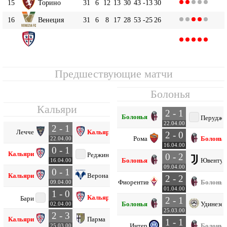
15
Торино
31
6
12
13
30
43
-13
30
16
Венеция
31
6
8
17
28
53
-25
26
Кальяри
17
31
3
11
17
26
49
-23
20
Предшествующие матчи
Болонья
Кальяри
2 - 1
Болонья
Перуджа
22.04.00
2 - 1
Лечче
Кальяри
2 - 0
Рома
Болонья
22.04.00
16.04.00
0 - 1
Кальяри
Реджина
0 - 2
Болонья
Ювентус
16.04.00
09.04.00
0 - 1
Кальяри
Верона
2 - 2
Фиорентина
Болонья
09.04.00
01.04.00
1 - 0
Кальяри
Бари
2 - 1
Болонья
Удинезе
02.04.00
25.03.00
2 - 3
Кальяри
Парма
1 - 1
Интер
Болонья
25.03.00