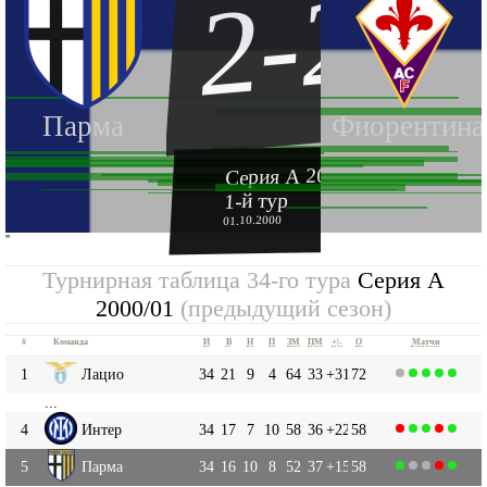
2-2
Парма
Фиорентина
Серия А 2000-2001
1-й тур
01.10.2000
''
Турнирная таблица 34-го тура
Серия А
2000/01
(предыдущий сезон)
#
Команда
И
В
Н
П
ЗМ
ПМ
+|-
О
Матчи
1
Лацио
34
21
9
4
64
33
+31
72
...
4
Интер
34
17
7
10
58
36
+22
58
5
Парма
34
16
10
8
52
37
+15
58