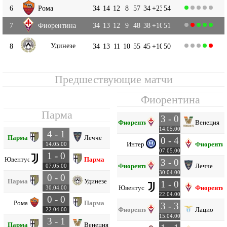
6
Рома
34
14
12
8
57
34
+23
54
7
Фиорентина
34
13
12
9
48
38
+10
51
Удинезе
8
34
13
11
10
55
45
+10
50
Предшествующие матчи
Фиорентина
Парма
3 - 0
Фиорентина
Венеция
14.05.00
4 - 1
Парма
Лечче
0 - 4
Интер
Фиоренти
14.05.00
07.05.00
1 - 0
Ювентус
Парма
3 - 0
Фиорентина
Лечче
07.05.00
30.04.00
0 - 0
Парма
Удинезе
1 - 0
Ювентус
Фиоренти
30.04.00
22.04.00
0 - 0
Рома
Парма
3 - 3
Фиорентина
Лацио
22.04.00
15.04.00
3 - 1
Парма
Венеция