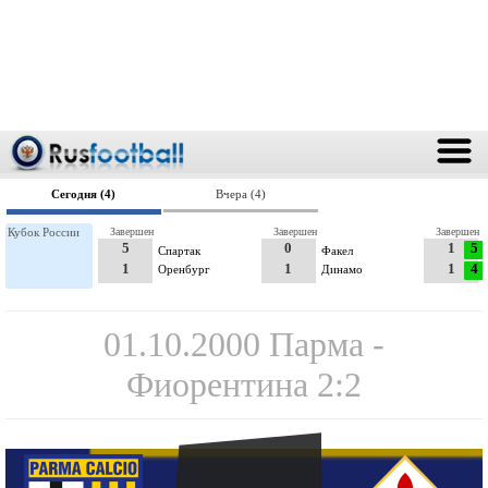
Сегодня (4)
Вчера (4)
Кубок России
Завершен
Завершен
Завершен
5
0
1
5
Спартак
Факел
1
1
1
4
Оренбург
Динамо
01.10.2000 Парма -
Фиорентина 2:2