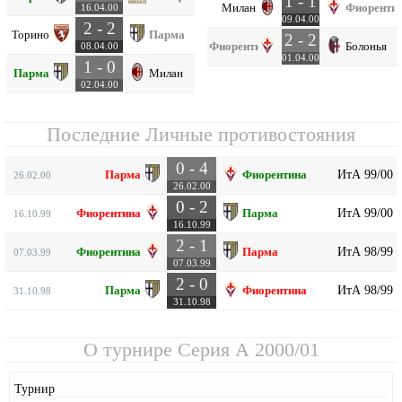
1 - 1
Милан
Фиоренти
16.04.00
09.04.00
2 - 2
Торино
Парма
2 - 2
Фиорентина
Болонья
08.04.00
01.04.00
1 - 0
Парма
Милан
02.04.00
Последние Личные противостояния
0 - 4
ИтА 99/00
Парма
Фиорентина
26.02.00
26.02.00
0 - 2
ИтА 99/00
Фиорентина
Парма
16.10.99
16.10.99
2 - 1
ИтА 98/99
Фиорентина
Парма
07.03.99
07.03.99
2 - 0
ИтА 98/99
Парма
Фиорентина
31.10.98
31.10.98
О турнире
Серия А 2000/01
Турнир