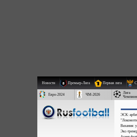
Новости
Премьер-Лига
Первая лига
С
Лига
Евро-2024
ЧМ-2026
Чемпион
ЭСК: арбит
"Локомоти
Вахания: у
Экс-трене
Агент фут