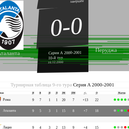
завершён
0-0
Перуджа
таланта
Серия А 2000-2001
10-й тур
10.12.2000
Турнирная таблица 9-го тура
Серия А 2000-2001
нда
И
В
Н
П
ЗМ
ПМ
+|-
О
Матчи
Рома
9
7
1
1
20
7
+13
22
Аталанта
9
5
3
1
15
8
+7
18
Лацио
9
4
3
2
13
9
+4
15