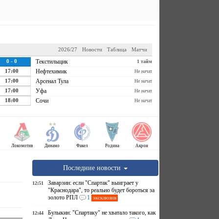
2026/27
Новости
Таблица
Матчи
0 - 0
Текстильщик
1 тайм
17:00
Нефтехимик
Не начат
17:00
Арсенал Тула
Не начат
17:00
Уфа
Не начат
18:00
Сочи
Не начат
Локомотив
Динамо
Факел
Родина
Акрон
Последние новости
Заварзин: если "Спартак" выиграет у
12:51
"Краснодара", то реально будет бороться за
золото РПЛ
1
эксклюзив
Булыкин: "Спартаку" не хватало такого, как
12:44