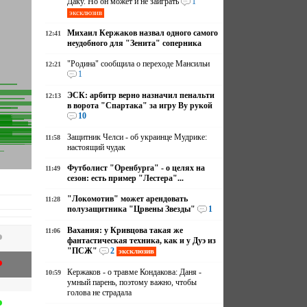
Даку. Но он может и не заиграть
1
эксклюзив
Михаил Кержаков назвал одного самого
12:41
неудобного для "Зенита" соперника
"Родина" сообщила о переходе Мансильи
12:21
1
ЭСК: арбитр верно назначил пенальти
12:13
в ворота "Спартака" за игру Ву рукой
10
Защитник Челси - об украинце Мудрике:
11:58
настоящий чудак
Футболист "Оренбурга" - о целях на
11:49
сезон: есть пример "Лестера"...
"Локомотив" может арендовать
11:28
полузащитника "Црвены Звезды"
1
Вахания: у Кривцова такая же
11:06
фантастическая техника, как и у Дуэ из
"ПСЖ"
2
эксклюзив
Кержаков - о травме Кондакова: Даня -
10:59
умный парень, поэтому важно, чтобы
голова не страдала