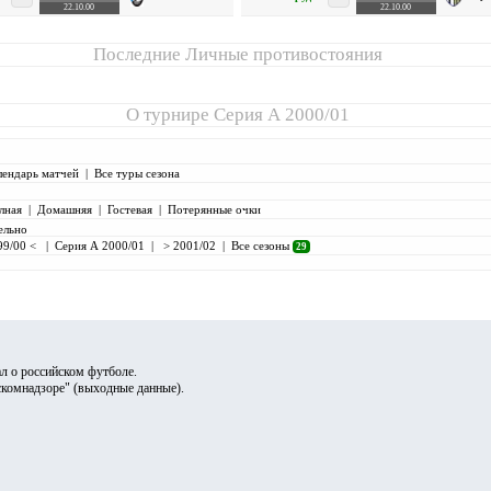
22.10.00
22.10.00
Последние Личные противостояния
О турнире
Серия А 2000/01
лендарь матчей
|
Все туры сезона
лная
|
Домашняя
|
Гостевая
|
Потерянные очки
ельно
99/00 <
|
Серия А 2000/01
|
> 2001/02
|
Все сезоны
29
л о российском футболе.
скомнадзоре" (
выходные данные
).