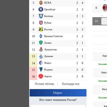
5
ЦСКА
2
4
8
6
Оренбург
2
3
...
7
Балтика
2
3
14
8
Рубин
2
3
9
Ростов
2
3
10
Крылья Советов
2
2
11
Ахмат
2
1
12
Локомотив
2
1
Пар
13
Динамо
2
1
Факел
2
0
14
Аталан
Родина
2
0
15
Напо
Акрон
2
0
16
Аталан
Полная таблица
Календарь игр
Мил
Опрос:
Аталан
Кто станет чемпионом России?
Ба