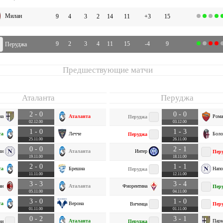
Милан
9
4
3
2
14
11
+3
15
9
2
3
4
11
15
-4
9
Перуджа
Предшествующие матчи
Аталанта
Перуджа
2 - 0
0 - 0
ма
Аталанта
Рома
Перуджа
02.12.00
03.12.00
1 - 0
1 - 3
та
Лечче
Боло
Перуджа
25.11.00
26.11.00
0 - 0
2 - 1
ли
Аталанта
Интер
Пер
19.11.00
18.11.00
2 - 0
1 - 1
та
Брешиа
Напо
Перуджа
11.11.00
12.11.00
3 - 3
3 - 4
ан
Аталанта
Фиорентина
Пер
05.11.00
04.11.00
3 - 0
1 - 0
та
Верона
Виченца
Пер
01.11.00
01.11.00
0 - 2
3 - 1
Аталанта
Парм
ри
Перуджа