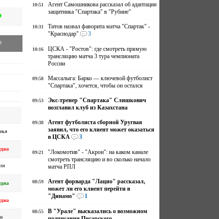
Агент Самошникова рассказал об адаптации
10:51
защитника "Спартака" в "Рубине"
Титов назвал фаворита матча "Спартак" -
10:31
"Краснодар"
3
ЦСКА - "Ростов": где смотреть прямую
10:16
трансляцию матча 3 тура чемпионата
России
Массалыга: Барко — ключевой футболист
09:58
"Спартака", хочется, чтобы он остался
Экс-тренер "Спартака" Слишкович
09:53
возглавил клуб из Казахстана
Агент футболиста сборной Уругвая
09:38
заявил, что его клиент может оказаться
нья
в ЦСКА
3
уджа
"Локомотив" - "Акрон": на каком канале
09:21
смотреть трансляцию и во сколько начало
ли
матча РПЛ
Агент форварда "Лацио" рассказал,
08:59
уджа
может ли его клиент перейти в
"Динамо"
1
уджа
В "Урале" высказались о возможном
08:55
а
подписании Писарского