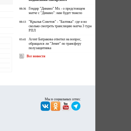
Гендир "Динамо" Мх - о предстоящем
08:36
матче с "Динамо": нам будет тяжело
"Крылья Советов" - "Балтика": где и во
08:13
сколько смотреть трансляцию матча 3 тура
РПЛ
Агент Батракова ответил на вопрос,
03:41
обращался ли "Зенит" по трансферу
полузащитника
Все новости
Мы в социальных сетях: