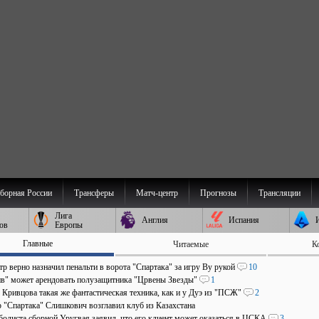
борная России
Трансферы
Матч-центр
Прогнозы
Трансляции
Лига
Англия
Испания
ов
Европы
Главные
Читаемые
К
р верно назначил пенальти в ворота "Спартака" за игру Ву рукой
10
в" может арендовать полузащитника "Црвены Звезды"
1
 Кривцова такая же фантастическая техника, как и у Дуэ из "ПСЖ"
2
р "Спартака" Слишкович возглавил клуб из Казахстана
болиста сборной Уругвая заявил, что его клиент может оказаться в ЦСКА
3