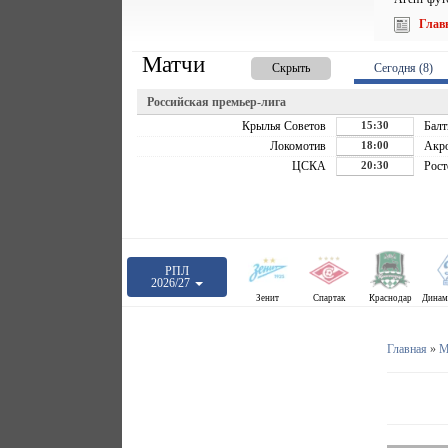
Глав
Матчи
Скрыть
Сегодня (8)
Российская премьер-лига
Крылья Советов
15:30
Балт
Локомотив
18:00
Акр
ЦСКА
20:30
Рост
РПЛ
2026/27
Зенит
Спартак
Краснодар
Главная
»
М