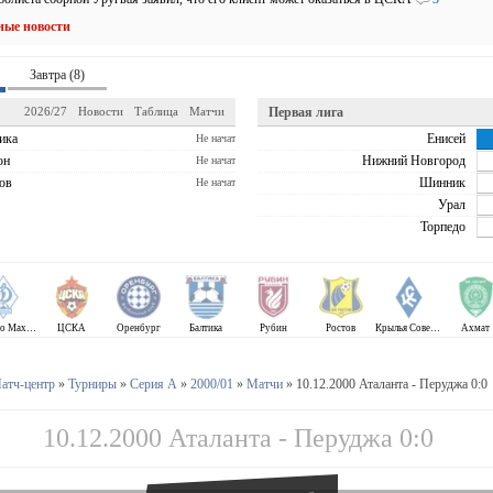
ные новости
Завтра (8)
2026/27
Новости
Таблица
Матчи
Первая лига
ика
Енисей
Не начат
он
Нижний Новгород
Не начат
ов
Шинник
Не начат
Урал
Торпедо
Динамо Махачкала
ЦСКА
Оренбург
Балтика
Рубин
Ростов
Крылья Советов
Ахмат
атч-центр
»
Турниры
»
Серия А
»
2000/01
»
Матчи
» 10.12.2000 Аталанта - Перуджа 0:0
10.12.2000 Аталанта - Перуджа 0:0