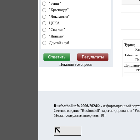
"Зенит"
"Краснодар"
"Локомотив"
ЦСКА
"Спартак"
"Динамо"
Другой клуб
Турнир
Ка
Таблицы
По
Показать все опросы
Дополнит
19
Rusfootball.info 2006-2024©
- информационный порта
Сетевое издание "Rusfootball" зарегистрировано в "Ро
Может содержать материалы 18+