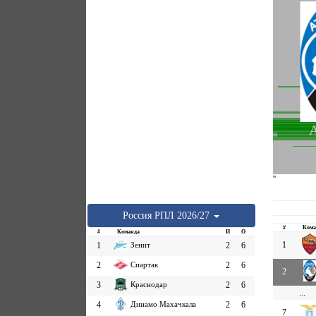
А
''
Россия
РПЛ
2026/27
#
Кома
#
Команда
И
О
1
1
Зенит
2
6
2
Спартак
2
6
2
3
Краснодар
2
6
...
4
Динамо Махачкала
2
6
7