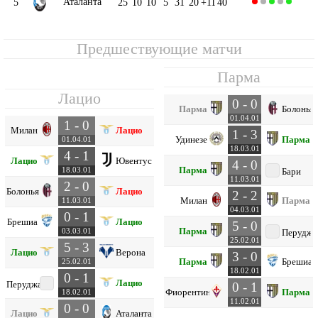
Аталанта
5
25
10
10
5
31
20
+11
40
Предшествующие матчи
Парма
Лацио
0 - 0
Парма
Болонья
01.04.01
1 - 0
Милан
Лацио
1 - 3
Удинезе
Парма
01.04.01
18.03.01
4 - 1
Лацио
Ювентус
4 - 0
Парма
18.03.01
Бари
11.03.01
2 - 0
Болонья
Лацио
2 - 2
Милан
Парма
11.03.01
04.03.01
0 - 1
Брешиа
Лацио
5 - 0
Парма
03.03.01
Перуджа
25.02.01
5 - 3
Лацио
Верона
3 - 0
Парма
Брешиа
25.02.01
18.02.01
0 - 1
Лацио
Перуджа
0 - 1
Фиорентина
Парма
18.02.01
11.02.01
0 - 0
Лацио
Аталанта