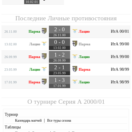
10.02.01
Последние Личные противостояния
2 - 0
ИтА 00/01
Парма
Лацио
26.11.00
26.11.00
0 - 0
ИтА 99/00
Лацио
Парма
13.02.00
13.02.00
1 - 2
ИтА 99/00
Парма
Лацио
26.09.99
26.09.99
2 - 1
ИтА 98/99
Лацио
Парма
23.05.99
23.05.99
1 - 3
ИтА 98/99
Парма
Лацио
17.01.99
17.01.99
О турнире
Серия А 2000/01
Турнир
|
Календарь матчей
Все туры сезона
Таблицы