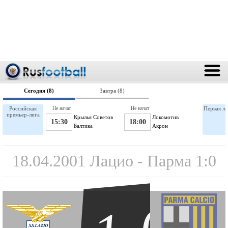
Сегодня (8)
Завтра (8)
Российская
Не начат
Не начат
Первая ли
премьер-лига
Крылья Советов
Локомотив
15:30
18:00
Балтика
Акрон
18.04.2001 Лацио - Парма 1:0