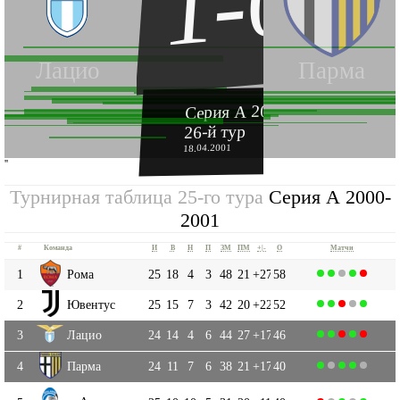
1-0
Лацио
Парма
Серия А 2000-2001
26-й тур
18.04.2001
''
Турнирная таблица 25-го тура
Серия А 2000-
2001
#
Команда
И
В
Н
П
ЗМ
ПМ
+|-
О
Матчи
1
Рома
25
18
4
3
48
21
+27
58
2
Ювентус
25
15
7
3
42
20
+22
52
3
Лацио
24
14
4
6
44
27
+17
46
4
Парма
24
11
7
6
38
21
+17
40