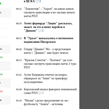
в ЦСКА
1
"Локомотив" - "Акрон": на каком канале
09:21
смотреть трансляцию и во сколько начало
матча РПЛ
Агент форварда "Лацио" рассказал,
08:59
может ли его клиент перейти в
"Динамо"
1
В "Урале" высказались о возможном
08:55
подписании Писарского
на
Гендир "Динамо" Мх - о предстоящем
08:36
матче с "Динамо": нам будет тяжело
ус
"Крылья Советов" - "Балтика": где и во
08:13
сколько смотреть трансляцию матча 3 тура
РПЛ
ус
Агент Батракова ответил на вопрос,
03:41
обращался ли "Зенит" по трансферу
полузащитника
и
Березовский назвал фаворита чемпионской
03:30
ус
гонки РПЛ
3
ца
"Милан" сделал предложение по экс-
03:19
футболисту "Зенита" - источник