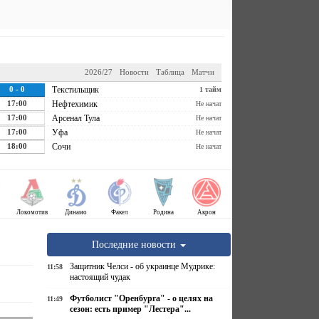
2026/27
Новости
Таблица
Матчи
0 - 0
Текстильщик
1 тайм
17:00
Нефтехимик
Не начат
17:00
Арсенал Тула
Не начат
17:00
Уфа
Не начат
18:00
Сочи
Не начат
Локомотив
Динамо
Факел
Родина
Акрон
Последние новости
Защитник Челси - об украинце Мудрике:
11:58
настоящий чудак
Футболист "Оренбурга" - о целях на
11:49
сезон: есть пример "Лестера"...