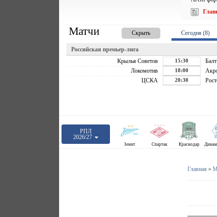
Глав
Матчи
Скрыть
Сегодня (8)
Российская премьер-лига
Крылья Советов
15:30
Балт
Локомотив
18:00
Акр
ЦСКА
20:30
Рост
РПЛ
2026/27
Зенит
Спартак
Краснодар
Главная
»
М