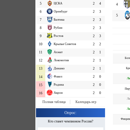
5
ЦСКА
2
4
4
6
Оренбург
2
3
5
7
Балтика
2
3
8
Рубин
2
3
9
Ростов
2
3
10
Крылья Советов
2
2
11
Ахмат
2
1
Бол
12
Локомотив
2
1
Бр
13
Динамо
2
1
Факел
2
0
14
Л
Родина
2
0
15
Пер
Акрон
2
0
16
Л
Полная таблица
Календарь игр
Л
Опрос:
Фиорен
Кто станет чемпионом России?