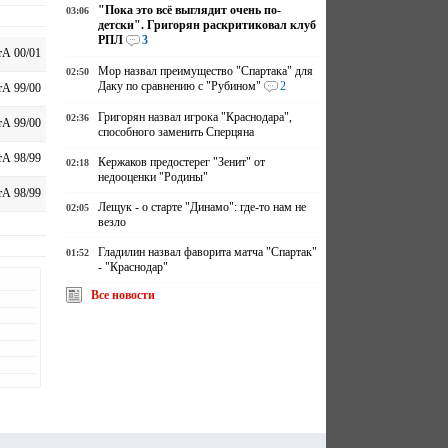
"Пока это всё выглядит очень по-
03:06
детски". Григорян раскритиковал клуб
РПЛ
3
А 00/01
Мор назвал преимущество "Спартака" для
02:50
Даку по сравнению с "Рубином"
2
А 99/00
Григорян назвал игрока "Краснодара",
02:36
А 99/00
способного заменить Сперцяна
А 98/99
Кержаков предостерег "Зенит" от
02:18
недооценки "Родины"
А 98/99
Лещук - о старте "Динамо": где-то нам не
02:05
везло
Гладилин назвал фаворита матча "Спартак"
01:52
- "Краснодар"
Все новости