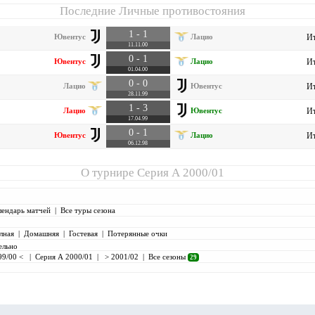
Последние Личные противостояния
1 - 1
Ювентус
Лацио
Ит
11.11.00
0 - 1
Ювентус
Лацио
Ит
01.04.00
0 - 0
Лацио
Ювентус
Ит
28.11.99
1 - 3
Лацио
Ювентус
Ит
17.04.99
0 - 1
Ювентус
Лацио
Ит
06.12.98
О турнире
Серия А 2000/01
лендарь матчей
|
Все туры сезона
лная
|
Домашняя
|
Гостевая
|
Потерянные очки
ельно
99/00 <
|
Серия А 2000/01
|
> 2001/02
|
Все сезоны
29