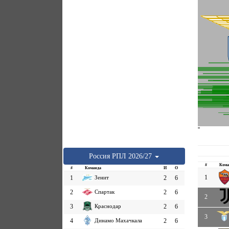
''
Россия
РПЛ
2026/27
#
Кома
#
Команда
И
О
1
1
Зенит
2
6
2
Спартак
2
6
2
3
Краснодар
2
6
3
4
Динамо Махачкала
2
6