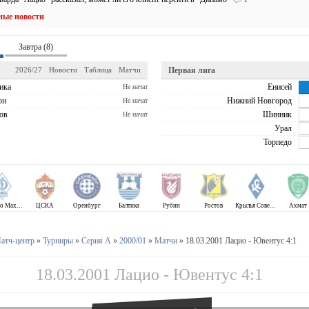
ные новости
Завтра (8)
2026/27
Новости
Таблица
Матчи
Первая лига
ика
Енисей
Не начат
он
Нижний Новгород
Не начат
ов
Шинник
Не начат
Урал
Торпедо
Динамо Махачкала
ЦСКА
Оренбург
Балтика
Рубин
Ростов
Крылья Советов
Ахмат
атч-центр
»
Турниры
»
Серия А
»
2000/01
»
Матчи
» 18.03.2001 Лацио - Ювентус 4:1
18.03.2001 Лацио - Ювентус 4:1