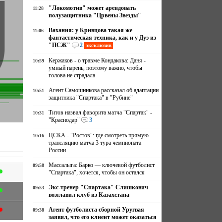
"Локомотив" может арендовать
11:28
полузащитника "Црвены Звезды"
Вахания: у Кривцова такая же
11:06
фантастическая техника, как и у Дуэ из
"ПСЖ"
2
эксклюзив
Кержаков - о травме Кондакова: Даня -
10:59
умный парень, поэтому важно, чтобы
голова не страдала
Агент Самошникова рассказал об адаптации
10:51
защитника "Спартака" в "Рубине"
Титов назвал фаворита матча "Спартак" -
10:31
"Краснодар"
3
ЦСКА - "Ростов": где смотреть прямую
10:16
трансляцию матча 3 тура чемпионата
России
Массалыга: Барко — ключевой футболист
09:58
"Спартака", хочется, чтобы он остался
Экс-тренер "Спартака" Слишкович
09:53
возглавил клуб из Казахстана
Агент футболиста сборной Уругвая
09:38
заявил, что его клиент может оказаться