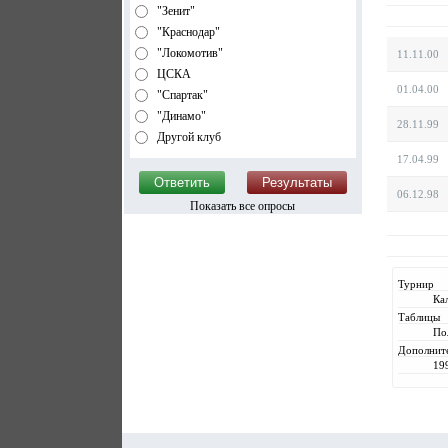
"Зенит"
"Краснодар"
"Локомотив"
11.11.00
ЦСКА
01.04.00
"Спартак"
"Динамо"
28.11.99
Другой клуб
17.04.99
06.12.98
Показать все опросы
Турнир
Ка
Таблицы
По
Дополнит
19