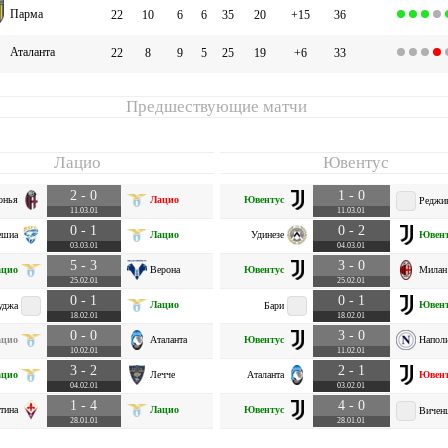
Парма
22
10
6
6
35
20
+15
36
Аталанта
22
8
9
5
25
19
+6
33
Предшествующие матчи
Лацио
Ювентус
2 - 0
1 - 0
онья
Лацио
Ювентус
Реджи
11.03.01
11.03.01
0 - 1
0 - 2
ешиа
Лацио
Удинезе
Ювент
03.03.01
04.03.01
5 - 3
3 - 0
ацио
Верона
Ювентус
Милан
25.02.01
25.02.01
0 - 1
0 - 1
Лацио
Ювент
уджа
Бари
18.02.01
18.02.01
0 - 0
3 - 0
ацио
Аталанта
Ювентус
Напол
10.02.01
11.02.01
3 - 2
2 - 1
ацио
Лечче
Аталанта
Ювент
04.02.01
03.02.01
1 - 4
4 - 0
тина
Лацио
Ювентус
Вичен
28.01.01
28.01.01