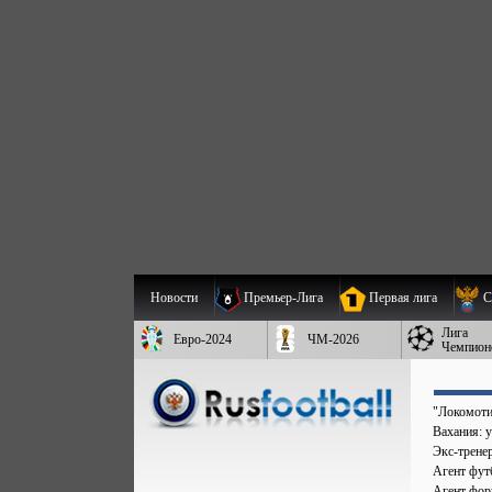
Новости
Премьер-Лига
Первая лига
С
Лига
Евро-2024
ЧМ-2026
Чемпион
"Локомоти
Вахания: у
Экс-трене
Агент фут
Агент форв