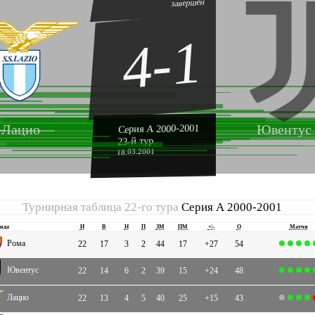
завершён
4-1
Лацио
Ювентус
Серия А 2000-2001
23-й тур
18.03.2001
Турнирная таблица 22-го тура
Серия А 2000-2001
нда
И
В
Н
П
ЗМ
ПМ
+|-
О
Матчи
Рома
22
17
3
2
44
17
+27
54
Ювентус
22
14
6
2
39
15
+24
48
Лацио
22
13
4
5
40
25
+15
43