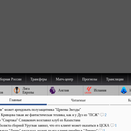
борная России
Трансферы
Матч-центр
Прогнозы
Трансляции
Лига
Англия
Испания
ов
Европы
Главные
Читаемые
К
в" может арендовать полузащитника "Црвены Звезды"
 Кривцова такая же фантастическая техника, как и у Дуэ из "ПСЖ"
2
р "Спартака" Слишкович возглавил клуб из Казахстана
болиста сборной Уругвая заявил, что его клиент может оказаться в ЦСКА
1
арда "Лацио" рассказал, может ли его клиент перейти в "Динамо"
1