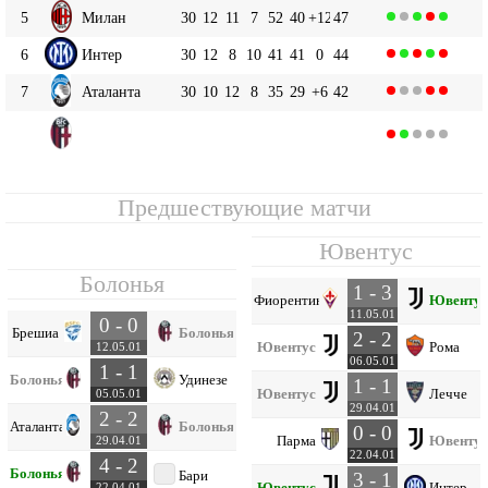
5
Милан
30
12
11
7
52
40
+12
47
6
Интер
30
12
8
10
41
41
0
44
7
Аталанта
30
10
12
8
35
29
+6
42
Болонья
8
30
11
9
10
41
40
+1
42
Предшествующие матчи
Ювентус
Болонья
1 - 3
Фиорентина
Ювентус
11.05.01
0 - 0
Брешиа
Болонья
2 - 2
Ювентус
Рома
12.05.01
06.05.01
1 - 1
Болонья
Удинезе
1 - 1
Ювентус
Лечче
05.05.01
29.04.01
2 - 2
Аталанта
Болонья
0 - 0
Парма
Ювентус
29.04.01
22.04.01
4 - 2
Болонья
Бари
3 - 1
Ювентус
Интер
22.04.01