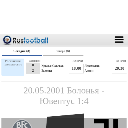
Сегодня (8)
Завтра (8)
Российская
Завершен
Не начат
Не начат
премьер-лига
0
Крылья Советов
Локомотив
18:00
20:30
2
Балтика
Акрон
20.05.2001 Болонья -
Ювентус 1:4