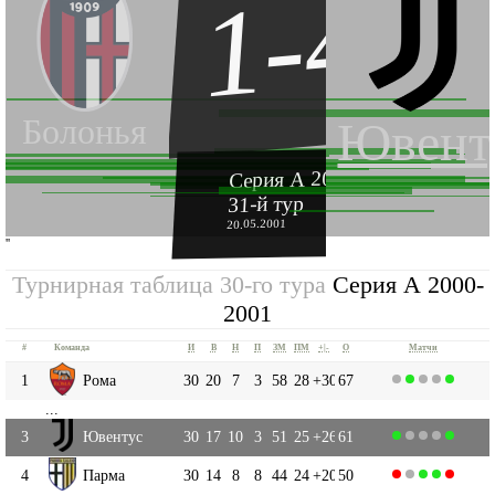
1-4
Болонья
Ювент
Серия А 2000-2001
31-й тур
20.05.2001
''
Турнирная таблица 30-го тура
Серия А 2000-
2001
#
Команда
И
В
Н
П
ЗМ
ПМ
+|-
О
Матчи
1
Рома
30
20
7
3
58
28
+30
67
...
3
Ювентус
30
17
10
3
51
25
+26
61
4
Парма
30
14
8
8
44
24
+20
50