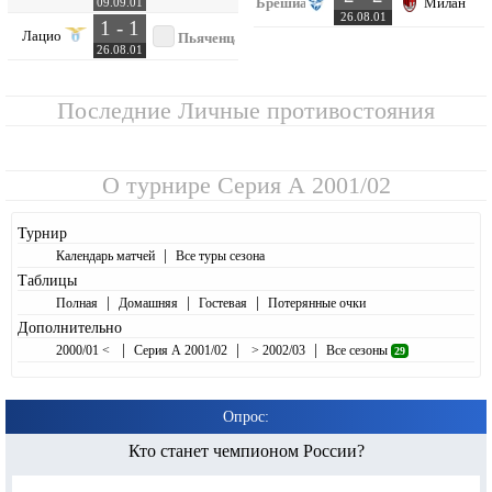
Брешиа
Милан
09.09.01
26.08.01
1 - 1
Лацио
Пьяченца
26.08.01
Последние Личные противостояния
О турнире
Серия А 2001/02
Турнир
|
Календарь матчей
Все туры сезона
Таблицы
|
|
|
Полная
Домашняя
Гостевая
Потерянные очки
Дополнительно
|
|
|
2000/01 <
Серия А 2001/02
> 2002/03
Все сезоны
29
Опрос:
Кто станет чемпионом России?