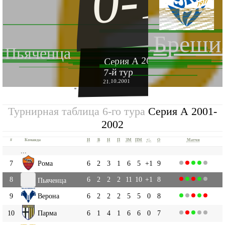
0-1
Бреши
Пьяченца
Серия А 2001-2002
7-й тур
21.10.2001
''
Турнирная таблица 6-го тура
Серия А 2001-
2002
#
Команда
И
В
Н
П
ЗМ
ПМ
+|-
О
Матчи
...
7
Рома
6
2
3
1
6
5
+1
9
8
6
2
2
2
11
10
+1
8
Пьяченца
9
Верона
6
2
2
2
5
5
0
8
10
Парма
6
1
4
1
6
6
0
7