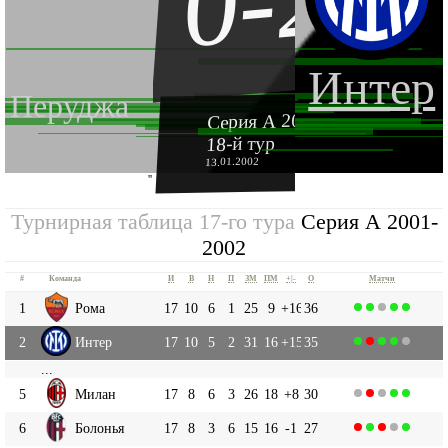
0-2
Интер
Перуджа
Серия А 2001-2002
18-й тур
13.01.2002
''
Турнирная таблица 17-го тура
Серия А 2001-
2002
#
Команда
И
В
Н
П
ЗМ
ПМ
+|-
О
Матчи
1
Рома
17
10
6
1
25
9
+16
36
2
Интер
17
10
5
2
31
16
+15
35
...
5
Милан
17
8
6
3
26
18
+8
30
6
Болонья
17
8
3
6
15
16
-1
27