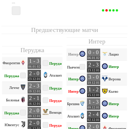
...
9
17
6
4
7
20
21
-1
22
Перуджа
Предшествующие матчи
Интер
Перуджа
0 - 0
Интер
Лацио
06.01.02
1 - 3
Фиорентина
Перуджа
2 - 3
Интер
06.01.02
Пьяченца
23.12.01
2 - 0
Аталанта
Перуджа
3 - 0
Интер
Верона
23.12.01
19.12.01
2 - 3
Лечче
Перуджа
1 - 2
Интер
Кьево
19.12.01
15.12.01
2 - 1
Болонья
Перуджа
1 - 3
Брешиа
Интер
16.12.01
09.12.01
2 - 0
Венеция
Перуджа
2 - 4
Аталанта
Интер
09.12.01
02.12.01
2 - 0
Ювентус
Перуджа
2 - 0
Интер
Фиорентина
01.12.01