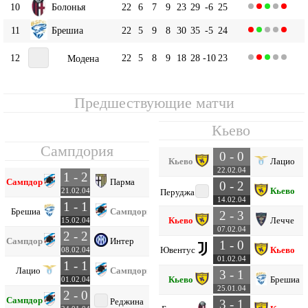
10
Болонья
22
6
7
9
23
29
-6
25
11
Брешиа
22
5
9
8
30
35
-5
24
12
22
5
8
9
18
28
-10
23
Модена
Предшествующие матчи
Кьево
Сампдория
0 - 0
Кьево
Лацио
22.02.04
1 - 2
Сампдория
Парма
0 - 2
Кьево
21.02.04
Перуджа
14.02.04
1 - 1
Брешиа
Сампдория
2 - 3
Кьево
Лечче
15.02.04
07.02.04
2 - 2
Сампдория
Интер
1 - 0
Ювентус
Кьево
08.02.04
01.02.04
1 - 1
Лацио
Сампдория
3 - 1
Кьево
Брешиа
01.02.04
25.01.04
2 - 0
Сампдория
Реджина
3 - 1