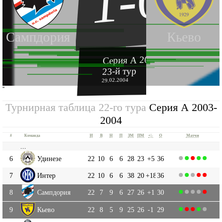
1-0
Сампдория
Кьево
Серия А 2003-2004
23-й тур
29.02.2004
''
Турнирная таблица 22-го тура
Серия А 2003-
2004
#
Команда
И
В
Н
П
ЗМ
ПМ
+|-
О
Матчи
...
6
Удинезе
22
10
6
6
28
23
+5
36
7
Интер
22
10
6
6
38
20
+18
36
8
Сампдория
22
7
9
6
27
26
+1
30
9
Кьево
22
8
5
9
25
26
-1
29