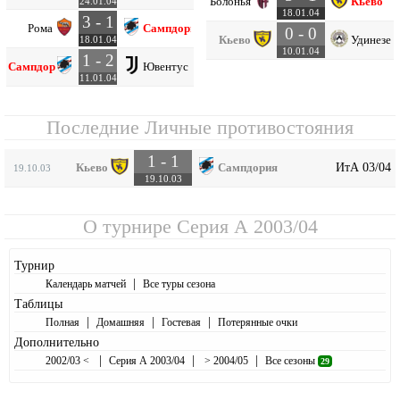
Болонья
Кьево
24.01.04
18.01.04
3 - 1
Рома
Сампдория
0 - 0
Кьево
Удинезе
18.01.04
10.01.04
1 - 2
Сампдория
Ювентус
11.01.04
Последние Личные противостояния
1 - 1
ИтА 03/04
Кьево
Сампдория
19.10.03
19.10.03
О турнире
Серия А 2003/04
Турнир
|
Календарь матчей
Все туры сезона
Таблицы
|
|
|
Полная
Домашняя
Гостевая
Потерянные очки
Дополнительно
|
|
|
2002/03 <
Серия А 2003/04
> 2004/05
Все сезоны
29