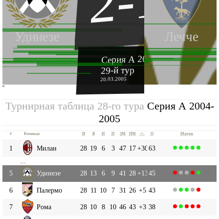
2-1
Удинезе
Лечче
Серия А 2004-2005
29-й тур
20.03.2005
''
Турнирная таблица 28-го тура
Серия А 2004-
2005
#
Команда
И
В
Н
П
ЗМ
ПМ
+|-
О
Матчи
1
Милан
28
19
6
3
47
17
+30
63
...
5
Удинезе
28
13
6
9
41
28
+13
45
6
Палермо
28
11
10
7
31
26
+5
43
7
Рома
28
10
8
10
46
43
+3
38