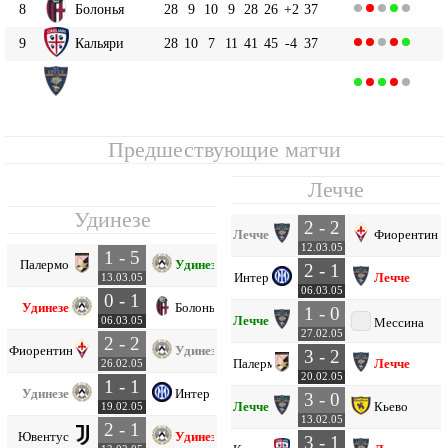
8
Болонья
28
9
10
9
28
26
+2
37
9
Кальяри
28
10
7
11
41
45
-4
37
Лечче
10
28
9
9
10
48
49
-1
36
Предшествующие матчи
Лечче
Удинезе
2 - 2
Лечче
Фиорентина
12.03.05
1 - 5
Палермо
Удинезе
2 - 1
Интер
Лечче
13.03.05
06.03.05
0 - 1
Удинезе
Болонья
1 - 0
Лечче
06.03.05
Мессина
27.02.05
2 - 2
Фиорентина
Удинезе
3 - 2
Палермо
Лечче
26.02.05
20.02.05
1 - 1
Удинезе
Интер
3 - 0
Лечче
Кьево
19.02.05
13.02.05
2 - 1
Ювентус
Удинезе
3 - 1