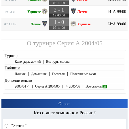
05.11.00
2 - 1
ИтА 99/00
Удинезе
Лечче
19.03.00
19.03.00
1 - 0
ИтА 99/00
Лечче
Удинезе
07.11.99
07.11.99
О турнире
Серия А 2004/05
Турнир
|
Календарь матчей
Все туры сезона
Таблицы
|
|
|
Полная
Домашняя
Гостевая
Потерянные очки
Дополнительно
|
|
|
2003/04 <
Серия А 2004/05
> 2005/06
Все сезоны
29
Опрос:
Кто станет чемпионом России?
"Зенит"