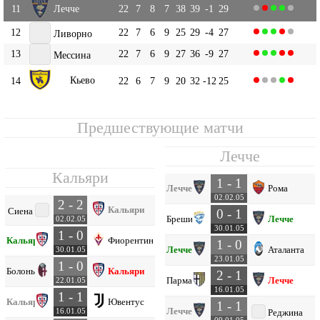
11
Лечче
22
7
8
7
38
39
-1
29
12
22
7
6
9
25
29
-4
27
Ливорно
13
22
7
6
9
27
36
-9
27
Мессина
Кьево
14
22
6
7
9
20
32
-12
25
Предшествующие матчи
Лечче
Кальяри
1 - 1
Лечче
Рома
02.02.05
2 - 2
Кальяри
Сиена
0 - 1
Брешиа
Лечче
02.02.05
30.01.05
1 - 0
Кальяри
Фиорентина
1 - 0
Лечче
Аталанта
30.01.05
23.01.05
1 - 0
Болонья
Кальяри
2 - 1
Парма
Лечче
22.01.05
16.01.05
1 - 1
Кальяри
Ювентус
1 - 1
Лечче
16.01.05
Реджина