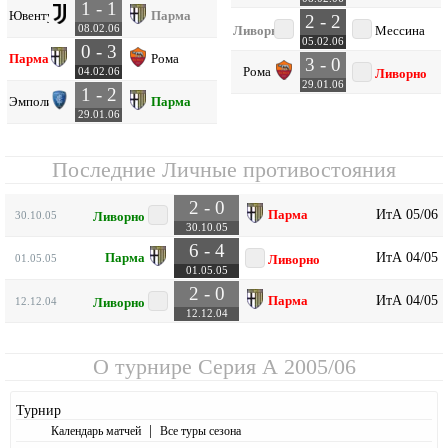
1 - 1
Ювентус
Парма
2 - 2
08.02.06
Ливорно
Мессина
05.02.06
0 - 3
Парма
Рома
3 - 0
Рома
04.02.06
Ливорно
29.01.06
1 - 2
Эмполи
Парма
29.01.06
Последние Личные противостояния
2 - 0
ИтА 05/06
Парма
30.10.05
Ливорно
30.10.05
6 - 4
ИтА 04/05
Парма
01.05.05
Ливорно
01.05.05
2 - 0
ИтА 04/05
Парма
12.12.04
Ливорно
12.12.04
О турнире
Серия А 2005/06
Турнир
|
Календарь матчей
Все туры сезона