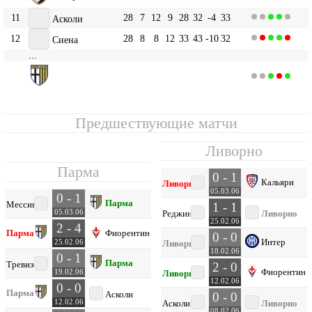
11
28
7
12
9
28
32
-4
33
Асколи
12
28
8
8
12
33
43
-10
32
Сиена
...
Парма
14
28
7
8
13
31
47
-16
29
Предшествующие матчи
Ливорно
Парма
0 - 1
Кальяри
Ливорно
05.03.06
0 - 1
Парма
Мессина
1 - 1
05.03.06
Реджина
Ливорно
25.02.06
2 - 4
Парма
Фиорентина
0 - 0
Интер
25.02.06
Ливорно
18.02.06
0 - 1
Парма
Тревизо
2 - 0
Фиорентина
19.02.06
Ливорно
12.02.06
0 - 0
Парма
Асколи
0 - 0
12.02.06
Асколи
Ливорно
08.02.06