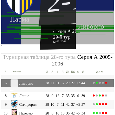
2-1
Парма
Ливорно
Серия А 2005-2006
29-й тур
12.03.2006
''
Турнирная таблица 28-го тура
Серия А 2005-
2006
#
Команда
И
В
Н
П
ЗМ
ПМ
+|-
О
Матчи
...
6
28
11
11
6
29
27
+2
44
Ливорно
...
8
Лацио
28
9
12
7
35
35
0
39
9
Сампдория
28
10
7
11
42
37
+5
37
10
Палермо
28
8
10
10
36
42
-6
34