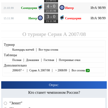
21.09.03
4 - 0
ИтА 98/99
Сампдория
Интер
21.03.99
21.03.99
3 - 0
ИтА 98/99
Интер
Сампдория
15.11.98
15.11.98
О турнире
Серия А 2007/08
Турнир
|
Календарь матчей
Все туры сезона
Таблицы
|
|
|
Полная
Домашняя
Гостевая
Потерянные очки
Дополнительно
|
|
|
2006/07 <
Серия А 2007/08
> 2008/09
Все сезоны
29
Опрос:
Кто станет чемпионом России?
"Зенит"