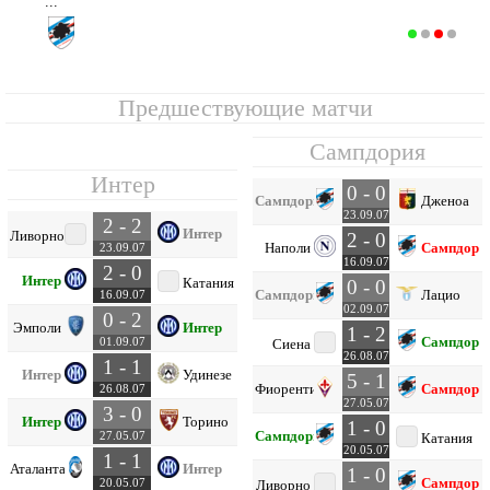
...
Сампдория
10
4
1
2
1
2
3
-1
5
Предшествующие матчи
Сампдория
Интер
0 - 0
Сампдория
Дженоа
23.09.07
2 - 2
Интер
Ливорно
2 - 0
Наполи
Сампдори
23.09.07
16.09.07
2 - 0
Интер
Катания
0 - 0
Сампдория
Лацио
16.09.07
02.09.07
0 - 2
Эмполи
Интер
1 - 2
Сампдори
01.09.07
Сиена
26.08.07
1 - 1
Интер
Удинезе
5 - 1
Фиорентина
Сампдори
26.08.07
27.05.07
3 - 0
Интер
Торино
1 - 0
Сампдория
27.05.07
Катания
20.05.07
1 - 1
Аталанта
Интер
1 - 0
Сампдори
20.05.07
Ливорно