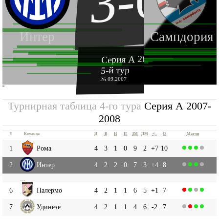
3-0
Интер
Сампдория
Серия А 2007-2008
5-й тур
26.09.2007
''
Турнирная таблица 4-го тура
Серия А 2007-
2008
#
Команда
И
В
Н
П
ЗМ
ПМ
+|-
О
Матчи
1
Рома
4
3
1
0
9
2
+7
10
2
Интер
4
2
2
0
7
3
+4
8
...
6
Палермо
4
2
1
1
6
5
+1
7
7
Удинезе
4
2
1
1
4
6
-2
7