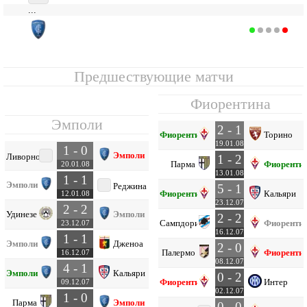
...
Эмполи
19
19
3
7
9
15
26
-11
16
Предшествующие матчи
Фиорентина
Эмполи
2 - 1
Фиорентина
Торино
19.01.08
1 - 0
Эмполи
Ливорно
1 - 2
Парма
Фиоренти
20.01.08
13.01.08
1 - 1
Эмполи
Реджина
5 - 1
Фиорентина
Кальяри
12.01.08
23.12.07
2 - 2
Удинезе
Эмполи
2 - 2
Сампдория
Фиоренти
23.12.07
16.12.07
1 - 1
Эмполи
Дженоа
2 - 0
Палермо
Фиоренти
16.12.07
08.12.07
4 - 1
Эмполи
Кальяри
0 - 2
Фиорентина
Интер
09.12.07
02.12.07
1 - 0
Парма
Эмполи
0 - 0