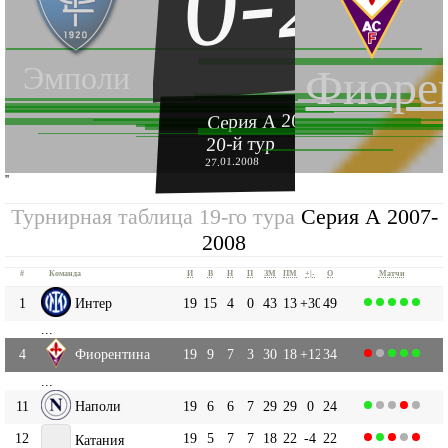
0-2
Эмполи
Фиоре
Серия А 2007-2008
20-й тур
27.01.2008
''
Турнирная таблица 19-го тура
Серия А 2007-
2008
#
Команда
И
В
Н
П
ЗМ
ПМ
+|-
О
Матчи
1
Интер
19
15
4
0
43
13
+30
49
...
4
Фиорентина
19
9
7
3
30
18
+12
34
...
11
Наполи
19
6
6
7
29
29
0
24
12
19
5
7
7
18
22
-4
22
Катания