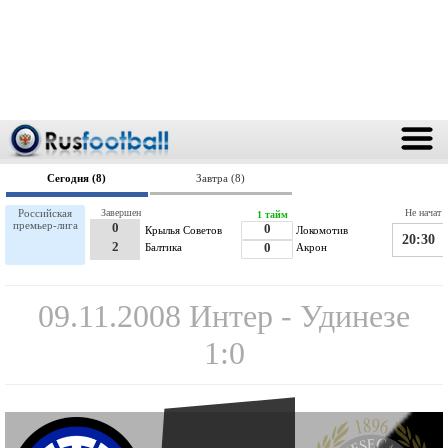
Сегодня (8)
Завтра (8)
Российская
Завершен
Не начат
1 тайм
премьер-лига
0
0
Крылья Советов
Локомотив
20:30
2
Балтика
0
Акрон
09.11.2008 Интер - Удинезе
1:0