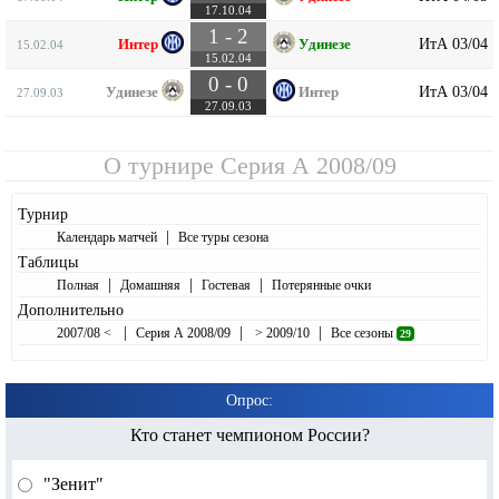
17.10.04
1 - 2
ИтА 03/04
Интер
Удинезе
15.02.04
15.02.04
0 - 0
ИтА 03/04
Удинезе
Интер
27.09.03
27.09.03
О турнире
Серия А 2008/09
Турнир
|
Календарь матчей
Все туры сезона
Таблицы
|
|
|
Полная
Домашняя
Гостевая
Потерянные очки
Дополнительно
|
|
|
2007/08 <
Серия А 2008/09
> 2009/10
Все сезоны
29
Опрос:
Кто станет чемпионом России?
"Зенит"