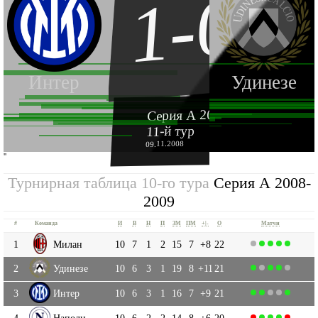
1-0
Интер
Удинезе
Серия А 2008-2009
11-й тур
09.11.2008
''
Турнирная таблица 10-го тура
Серия А 2008-
2009
#
Команда
И
В
Н
П
ЗМ
ПМ
+|-
О
Матчи
1
Милан
10
7
1
2
15
7
+8
22
2
Удинезе
10
6
3
1
19
8
+11
21
3
Интер
10
6
3
1
16
7
+9
21
4
Наполи
10
6
2
2
14
8
+6
20