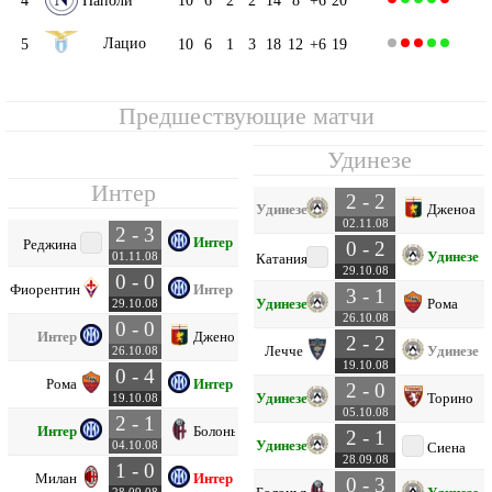
Лацио
5
10
6
1
3
18
12
+6
19
Предшествующие матчи
Удинезе
Интер
2 - 2
Удинезе
Дженоа
02.11.08
2 - 3
Интер
Реджина
0 - 2
Удинезе
01.11.08
Катания
29.10.08
0 - 0
Фиорентина
Интер
3 - 1
Удинезе
Рома
29.10.08
26.10.08
0 - 0
Интер
Дженоа
2 - 2
Лечче
Удинезе
26.10.08
19.10.08
0 - 4
Рома
Интер
2 - 0
Удинезе
Торино
19.10.08
05.10.08
2 - 1
Интер
Болонья
2 - 1
Удинезе
04.10.08
Сиена
28.09.08
1 - 0
Милан
Интер
0 - 3