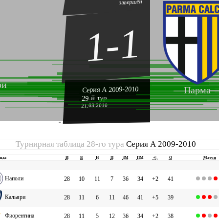
завершён
1-1
ри
Парма
Серия А 2009-2010
29-й тур
21.03.2010
''
Турнирная таблица 28-го тура
Серия А 2009-2010
нда
И
В
Н
П
ЗМ
ПМ
+|-
О
Матчи
Наполи
28
10
11
7
36
34
+2
41
Кальяри
28
11
6
11
46
41
+5
39
Фиорентина
28
11
5
12
36
34
+2
38