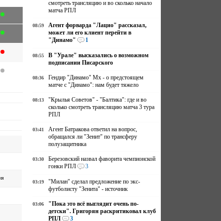
смотреть трансляцию и во сколько начало
матча РПЛ
Агент форварда "Лацио" рассказал,
08:59
может ли его клиент перейти в
"Динамо"
1
В "Урале" высказались о возможном
08:55
подписании Писарского
Гендир "Динамо" Мх - о предстоящем
08:36
матче с "Динамо": нам будет тяжело
"Крылья Советов" - "Балтика": где и во
08:13
сколько смотреть трансляцию матча 3 тура
РПЛ
Агент Батракова ответил на вопрос,
03:41
обращался ли "Зенит" по трансферу
полузащитника
Березовский назвал фаворита чемпионской
03:30
гонки РПЛ
3
ия
"Милан" сделал предложение по экс-
03:19
футболисту "Зенита" - источник
"Пока это всё выглядит очень по-
03:06
детски". Григорян раскритиковал клуб
РПЛ
3