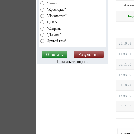
"Зенит"
Аталант
"Краснодар"
"Локомотив"
Бар
ЦСКА
"Спартак"
"Динамо"
Другой клуб
28.10.09
11.03.01
Показать все опросы
05.11.00
12.03.00
31.10.99
13.03.99
08.11.98
Турнир