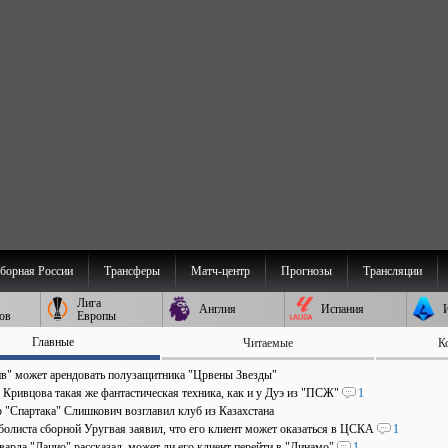
борная России
Трансферы
Матч-центр
Прогнозы
Трансляции
Лига
Англия
Испания
ов
Европы
Главные
Читаемые
К
в" может арендовать полузащитника "Црвены Звезды"
 Кривцова такая же фантастическая техника, как и у Дуэ из "ПСЖ"
1
р "Спартака" Слишкович возглавил клуб из Казахстана
болиста сборной Уругвая заявил, что его клиент может оказаться в ЦСКА
1
арда "Лацио" рассказал, может ли его клиент перейти в "Динамо"
1