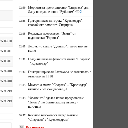
Мор назвал преимущество "Спартака" для
02:50
Даку по сравнению с "Рубином"
2
Григорян назвал игрока "Краснодара",
02:36
способного заменить Сперцяна
Кержаков предостерег "Зенит" от
02:18
недооценки "Родины"
А 09/10
Лещук - о старте "Динамо": где-то нам не
02:05
везло
А 00/01
Гладилин назвал фаворита матча "Спартак"
01:52
А 00/01
- "Краснодар"
А 99/00
Григорян призвал Батракова не затягивать с
01:34
отъездом из РПЛ
А 99/00
Мамаев о матче "Спартак" - "Краснодар":
01:15
главное - без скандалов
1
А 98/99
"Фламенго" сделал новое предложение
01:03
А 98/99
"Зениту" по бразильскому игроку -
источник
Кечинов высказался перед матчем
00:57
"Спартака" с "Краснодаром"
Все новости