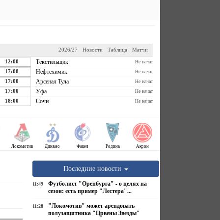
2026/27
Новости
Таблица
Матчи
12:00
Текстильщик
Не начат
17:00
Нефтехимик
Не начат
17:00
Арсенал Тула
Не начат
17:00
Уфа
Не начат
18:00
Сочи
Не начат
Локомотив
Динамо
Факел
Родина
Акрон
Последние новости
Футболист "Оренбурга" - о целях на
11:49
сезон: есть пример "Лестера"...
"Локомотив" может арендовать
11:28
полузащитника "Црвены Звезды"