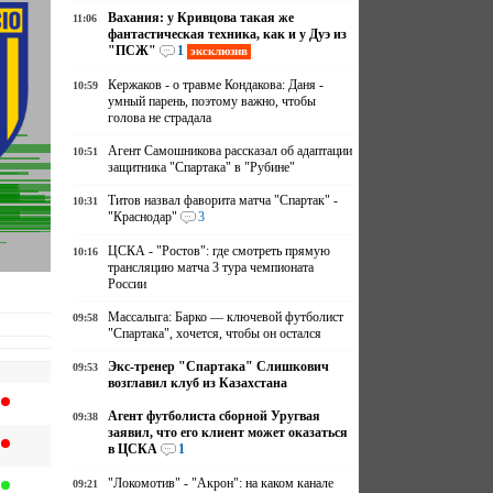
Вахания: у Кривцова такая же
11:06
фантастическая техника, как и у Дуэ из
"ПСЖ"
1
эксклюзив
Кержаков - о травме Кондакова: Даня -
10:59
умный парень, поэтому важно, чтобы
голова не страдала
Агент Самошникова рассказал об адаптации
10:51
защитника "Спартака" в "Рубине"
Титов назвал фаворита матча "Спартак" -
10:31
"Краснодар"
3
ЦСКА - "Ростов": где смотреть прямую
10:16
трансляцию матча 3 тура чемпионата
России
Массалыга: Барко — ключевой футболист
09:58
"Спартака", хочется, чтобы он остался
Экс-тренер "Спартака" Слишкович
09:53
возглавил клуб из Казахстана
Агент футболиста сборной Уругвая
09:38
заявил, что его клиент может оказаться
в ЦСКА
1
"Локомотив" - "Акрон": на каком канале
09:21