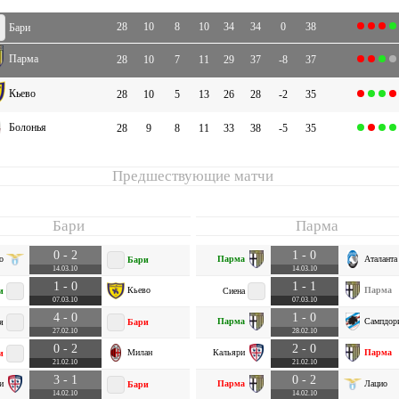
28
10
8
10
34
34
0
38
Бари
Парма
28
10
7
11
29
37
-8
37
Кьево
28
10
5
13
26
28
-2
35
Болонья
28
9
8
11
33
38
-5
35
Предшествующие матчи
Бари
Парма
0 - 2
1 - 0
о
Парма
Аталанта
Бари
14.03.10
14.03.10
1 - 0
1 - 1
Кьево
Парма
и
Сиена
07.03.10
07.03.10
4 - 0
1 - 0
Парма
Сампдор
я
Бари
27.02.10
28.02.10
0 - 2
2 - 0
Милан
Кальяри
Парма
и
21.02.10
21.02.10
3 - 1
0 - 2
и
Парма
Лацио
Бари
14.02.10
14.02.10