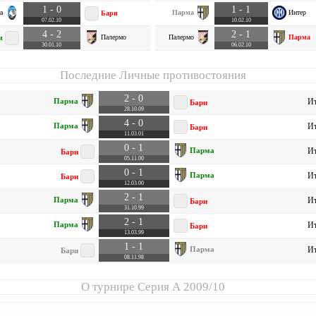
1 - 0
1 - 1
а
Парма
Интер
Бари
07.02.10
10.02.10
4 - 2
2 - 1
Палермо
Палермо
Парма
и
30.01.10
06.02.10
Последние Личные противостояния
2 - 0
Парма
Ит
Бари
28.10.09
4 - 0
Парма
Ит
Бари
11.03.01
0 - 1
Парма
Ит
Бари
05.11.00
0 - 1
Парма
Ит
Бари
12.03.00
2 - 1
Парма
Ит
Бари
31.10.99
2 - 1
Парма
Ит
Бари
13.03.99
1 - 1
Парма
Ит
Бари
08.11.98
О турнире
Серия А 2009/10