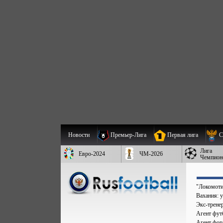
Новости
Премьер-Лига
Первая лига
С
Лига
Евро-2024
ЧМ-2026
Чемпион
"Локомоти
Вахания: у
Экс-трене
Агент фут
Агент форв