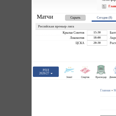
Глав
Матчи
Скрыть
Сегодня (8)
Российская премьер-лига
Крылья Советов
15:30
Балт
Локомотив
18:00
Акр
ЦСКА
20:30
Рост
РПЛ
2026/27
Зенит
Спартак
Краснодар
Главная
»
М