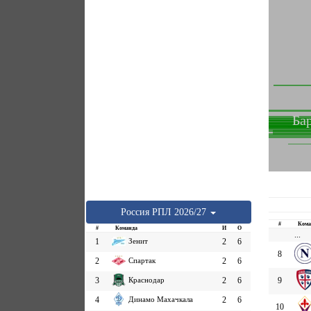
Ба
Россия
РПЛ
2026/27
#
Кома
#
Команда
И
О
...
1
Зенит
2
6
8
2
Спартак
2
6
3
Краснодар
2
6
9
4
Динамо Махачкала
2
6
10