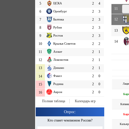
5
ЦСКА
2
4
11
6
Оренбург
2
3
12
7
Балтика
2
3
8
Рубин
2
3
13
9
Ростов
2
3
14
10
Крылья Советов
2
2
11
Ахмат
2
1
12
Локомотив
2
1
13
Динамо
2
1
Факел
2
0
14
Лаци
Родина
2
0
15
Акрон
2
0
16
Бар
Полная таблица
Календарь игр
Катани
Опрос:
Бар
Кто станет чемпионом России?
Кальяр