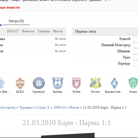
ные новости
Завтра (8)
2026/27
Новости
Таблица
Матчи
Первая лига
ика
Енисей
Не начат
он
Нижний Новгород
Не начат
ов
Шинник
Не начат
Урал
Торпедо
Динамо Махачкала
ЦСКА
Оренбург
Балтика
Рубин
Ростов
Крылья Советов
Ахмат
атч-центр
»
Турниры
»
Серия А
»
2009/10
»
Матчи
» 21.03.2010 Бари - Парма 1:1
21.03.2010 Бари - Парма 1:1