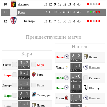
10
Дженоа
33
12
9
12
52
53
-1
45
11
33
11
10
12
40
41
-1
43
Бари
Кальяри
12
33
11
7
15
50
51
-1
40
Предшествующие матчи
Наполи
Бари
2 - 3
Наполи
Парма
10.04.10
3 - 2
Сиена
Бари
1 - 1
Лацио
Наполи
11.04.10
03.04.10
0 - 1
Рома
Бари
1 - 0
Наполи
03.04.10
Катания
28.03.10
1 - 1
Ливорно
Бари
3 - 1
Наполи
Ювентус
28.03.10
25.03.10
2 - 1
Сампдория
Бари
1 - 1
Милан
Наполи
24.03.10
21.03.10
1 - 1
Парма
Бари
1 - 3