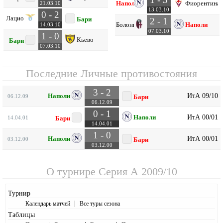
Наполи
Фиорентина
21.03.10
13.03.10
0 - 2
Лацио
Бари
2 - 1
Болонья
Наполи
14.03.10
07.03.10
1 - 0
Кьево
Бари
07.03.10
Последние Личные противостояния
3 - 2
ИтА 09/10
Наполи
06.12.09
Бари
06.12.09
0 - 1
ИтА 00/01
Наполи
14.04.01
Бари
14.04.01
1 - 0
ИтА 00/01
Наполи
03.12.00
Бари
03.12.00
О турнире
Серия А 2009/10
Турнир
|
Календарь матчей
Все туры сезона
Таблицы