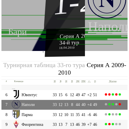
1-2
Напол
Бари
Серия А 2009-2010
34-й тур
18.04.2010
''
Турнирная таблица 33-го тура
Серия А 2009-
2010
#
Команда
И
В
Н
П
ЗМ
ПМ
+|-
О
Матчи
...
6
Ювентус
33
15
6
12
49
47
+2
51
7
Наполи
33
12
13
8
44
40
+4
49
8
Парма
33
12
10
11
35
41
-6
46
9
Фиорентина
33
13
7
13
46
39
+7
46