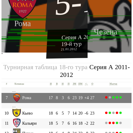
5-1
Рома
Чезена
Серия А 2011-2012
19-й тур
21.01.2012
''
Турнирная таблица 18-го тура
Серия А 2011-
2012
#
Команда
И
В
Н
П
ЗМ
ПМ
+|-
О
Матчи
...
7
Рома
17
8
3
6
23
19
+4
27
...
10
Кьево
18
6
5
7
14
20
-6
23
11
Кальяри
18
5
7
6
16
18
-2
22