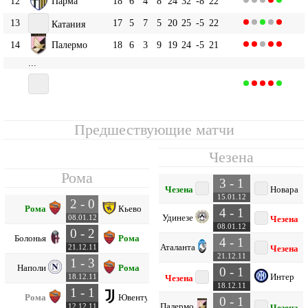
12
Парма
18
6
4
8
24
32
-8
22
13
17
5
7
5
20
25
-5
22
Катания
14
Палермо
18
6
3
9
19
24
-5
21
...
18
18
4
3
11
12
25
-13
15
Чезена
Предшествующие матчи
Чезена
Рома
3 - 1
Чезена
Новара
15.01.12
2 - 0
Рома
Кьево
4 - 1
Удинезе
08.01.12
Чезена
08.01.12
0 - 2
Болонья
Рома
4 - 1
Аталанта
21.12.11
Чезена
21.12.11
1 - 3
Наполи
Рома
0 - 1
Интер
18.12.11
Чезена
18.12.11
1 - 1
Рома
Ювентус
0 - 1
Палермо
12.12.11
Чезена