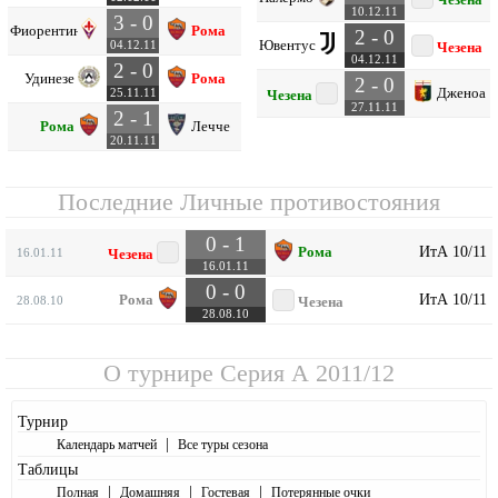
10.12.11
3 - 0
Фиорентина
Рома
2 - 0
Ювентус
04.12.11
Чезена
04.12.11
2 - 0
Удинезе
Рома
2 - 0
Дженоа
25.11.11
Чезена
27.11.11
2 - 1
Рома
Лечче
20.11.11
Последние Личные противостояния
0 - 1
ИтА 10/11
Рома
16.01.11
Чезена
16.01.11
0 - 0
ИтА 10/11
Рома
28.08.10
Чезена
28.08.10
О турнире
Серия А 2011/12
Турнир
|
Календарь матчей
Все туры сезона
Таблицы
|
|
|
Полная
Домашняя
Гостевая
Потерянные очки