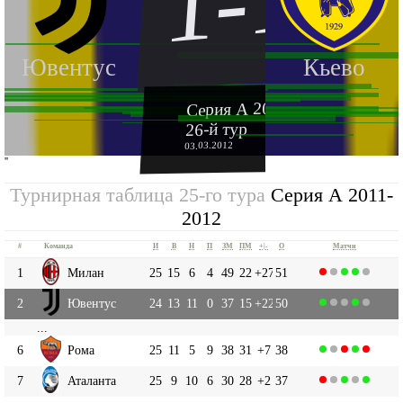
1-1
Ювентус
Кьево
Серия А 2011-2012
26-й тур
03.03.2012
''
Турнирная таблица 25-го тура
Серия А 2011-
2012
#
Команда
И
В
Н
П
ЗМ
ПМ
+|-
О
Матчи
1
Милан
25
15
6
4
49
22
+27
51
2
Ювентус
24
13
11
0
37
15
+22
50
...
6
Рома
25
11
5
9
38
31
+7
38
7
Аталанта
25
9
10
6
30
28
+2
37