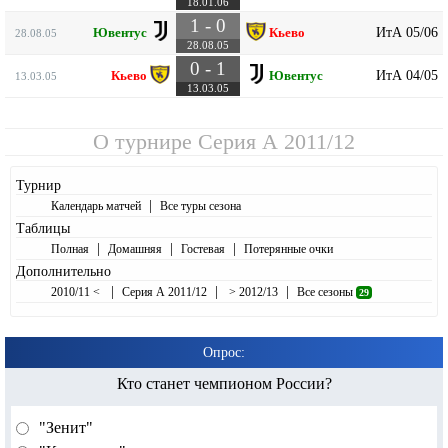
18.01.06
1 - 0
ИтА 05/06
Ювентус
Кьево
28.08.05
28.08.05
0 - 1
ИтА 04/05
Кьево
Ювентус
13.03.05
13.03.05
О турнире
Серия А 2011/12
Турнир
|
Календарь матчей
Все туры сезона
Таблицы
|
|
|
Полная
Домашняя
Гостевая
Потерянные очки
Дополнительно
|
|
|
2010/11 <
Серия А 2011/12
> 2012/13
Все сезоны
29
Опрос:
Кто станет чемпионом России?
"Зенит"