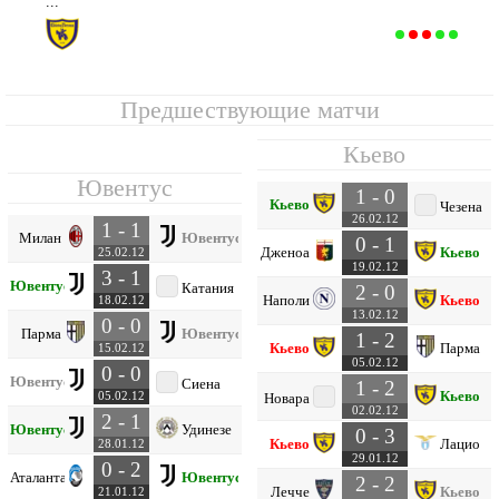
...
Кьево
10
25
9
6
10
21
30
-9
33
Предшествующие матчи
Кьево
Ювентус
1 - 0
Кьево
Чезена
26.02.12
1 - 1
Милан
Ювентус
0 - 1
Дженоа
Кьево
25.02.12
19.02.12
3 - 1
Ювентус
Катания
2 - 0
Наполи
Кьево
18.02.12
13.02.12
0 - 0
Парма
Ювентус
1 - 2
Кьево
Парма
15.02.12
05.02.12
0 - 0
Ювентус
Сиена
1 - 2
Кьево
05.02.12
Новара
02.02.12
2 - 1
Ювентус
Удинезе
0 - 3
Кьево
Лацио
28.01.12
29.01.12
0 - 2
Аталанта
Ювентус
2 - 2
Лечче
Кьево
21.01.12