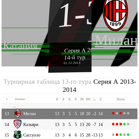
1-3
Милан
Катания
Серия А 2013-2014
14-й тур
01.12.2013
''
Турнирная таблица 13-го тура
Серия А 2013-
2014
#
Команда
И
В
Н
П
ЗМ
ПМ
+|-
О
Матчи
...
13
Милан
13
3
5
5
18
20
-2
14
14
Кальяри
13
3
5
5
13
20
-7
14
15
Сассуоло
13
3
4
6
15
28
-13
13