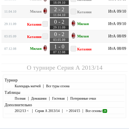
18.09.10
2 - 2
ИтА 09/10
Милан
11.04.10
Катания
11.04.10
0 - 2
ИтА 09/10
Милан
29.11.09
Катания
29.11.09
0 - 2
ИтА 08/09
Милан
03.05.09
Катания
03.05.09
1 - 0
ИтА 08/09
Милан
07.12.08
Катания
07.12.08
О турнире
Серия А 2013/14
Турнир
|
Календарь матчей
Все туры сезона
Таблицы
|
|
|
Полная
Домашняя
Гостевая
Потерянные очки
Дополнительно
|
|
|
2012/13 <
Серия А 2013/14
> 2014/15
Все сезоны
29