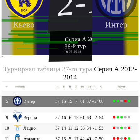
2-1
Кьево
Интер
Серия А 2013-2014
38-й тур
18.05.2014
''
Турнирная таблица 37-го тура
Серия А 2013-
2014
#
Команда
И
В
Н
П
ЗМ
ПМ
+|-
О
Матчи
...
5
Интер
37
15
15
7
61
37
+24
60
...
9
Верона
37
16
6
15
61
63
-2
54
10
Лацио
37
14
11
12
53
54
-1
53
11
Аталанта
37
15
5
17
42
49
-7
50