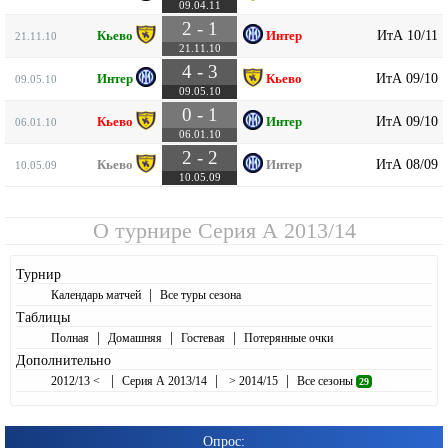
09.04.11
2 - 1
ИтА 10/11
Кьево
Интер
21.11.10
21.11.10
4 - 3
ИтА 09/10
Интер
Кьево
09.05.10
09.05.10
0 - 1
ИтА 09/10
Кьево
Интер
06.01.10
06.01.10
2 - 2
ИтА 08/09
Кьево
Интер
10.05.09
10.05.09
О турнире
Серия А 2013/14
Турнир
|
Календарь матчей
Все туры сезона
Таблицы
|
|
|
Полная
Домашняя
Гостевая
Потерянные очки
Дополнительно
|
|
|
2012/13 <
Серия А 2013/14
> 2014/15
Все сезоны
29
Опрос: