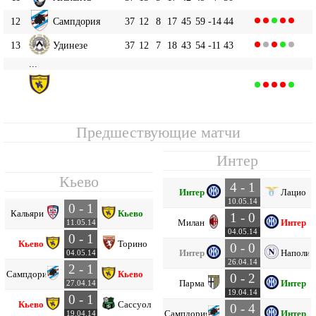
12
Сампдория
37
12
8
17
45
59
-14
44
13
Удинезе
37
12
7
18
43
54
-11
43
...
Кьево
17
37
9
6
22
32
53
-21
33
Предшествующие матчи
Интер
Кьево
4 - 1
Интер
Лацио
10.05.14
0 - 1
Кальяри
Кьево
1 - 0
Милан
Интер
11.05.14
04.05.14
0 - 1
Кьево
Торино
0 - 0
Интер
Наполи
04.05.14
26.04.14
2 - 1
Сампдория
Кьево
0 - 2
Парма
Интер
27.04.14
19.04.14
0 - 1
Кьево
Сассуоло
0 - 4
Сампдория
Интер
19.04.14