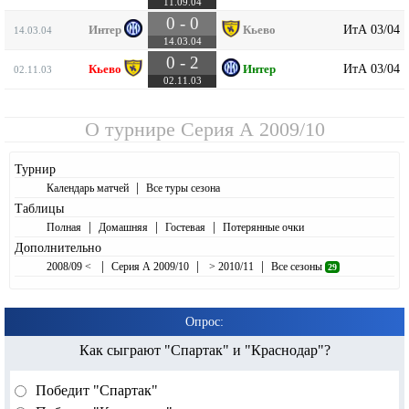
11.09.04
0 - 0
ИтА 03/04
Интер
Кьево
14.03.04
14.03.04
0 - 2
ИтА 03/04
Кьево
Интер
02.11.03
02.11.03
О турнире
Серия А 2009/10
Турнир
|
Календарь матчей
Все туры сезона
Таблицы
|
|
|
Полная
Домашняя
Гостевая
Потерянные очки
Дополнительно
|
|
|
2008/09 <
Серия А 2009/10
> 2010/11
Все сезоны
29
Опрос:
Как сыграют "Спартак" и "Краснодар"?
Победит "Спартак"