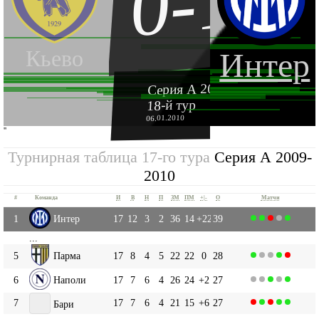
0-1
Кьево
Интер
Серия А 2009-2010
18-й тур
06.01.2010
''
Турнирная таблица 17-го тура
Серия А 2009-
2010
#
Команда
И
В
Н
П
ЗМ
ПМ
+|-
О
Матчи
1
Интер
17
12
3
2
36
14
+22
39
...
5
Парма
17
8
4
5
22
22
0
28
6
Наполи
17
7
6
4
26
24
+2
27
7
17
7
6
4
21
15
+6
27
Бари