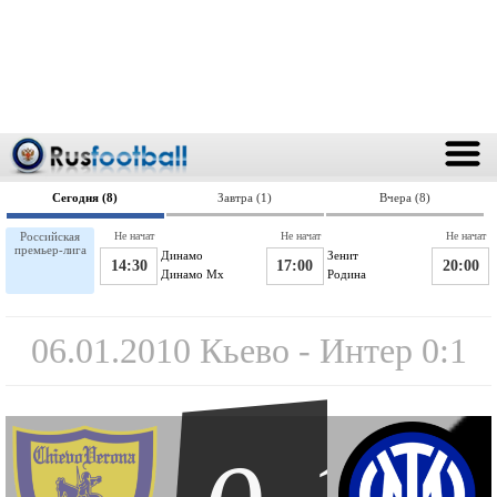
Сегодня (8)
Завтра (1)
Вчера (8)
Российская
Не начат
Не начат
Не начат
премьер-лига
Динамо
Зенит
14:30
17:00
20:00
Динамо Мх
Родина
06.01.2010 Кьево - Интер 0:1