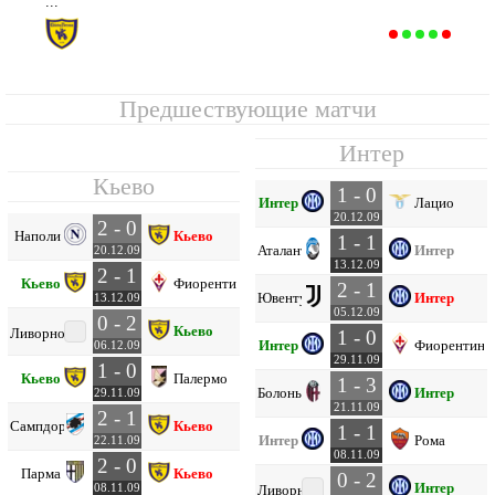
...
Кьево
10
17
7
3
7
20
19
+1
24
Предшествующие матчи
Интер
Кьево
1 - 0
Интер
Лацио
20.12.09
2 - 0
Наполи
Кьево
1 - 1
Аталанта
Интер
20.12.09
13.12.09
2 - 1
Кьево
Фиорентина
2 - 1
Ювентус
Интер
13.12.09
05.12.09
0 - 2
Кьево
Ливорно
1 - 0
Интер
Фиорентина
06.12.09
29.11.09
1 - 0
Кьево
Палермо
1 - 3
Болонья
Интер
29.11.09
21.11.09
2 - 1
Сампдория
Кьево
1 - 1
Интер
Рома
22.11.09
08.11.09
2 - 0
Парма
Кьево
0 - 2
Интер
08.11.09
Ливорно