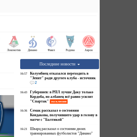
Локомотив
Динамо
Факел
Родина
Акрон
Последние новости
Колумбиец отказался переходить в
16:57
"Зенит" ради другого клуба - источник
2
Губерниев: в РПЛ лучше Даку только
16:43
Кордоба, но албанец всё равно усилит
"Спартак"
эксклюзив
Семак рассказал о состоянии
16:36
Кондакова, получившего удар в голову в
матче с "Балтикой"
Шварц рассказал о состоянии двоих
16:21
травмированных футболистов "Динамо"