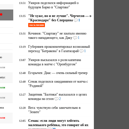
Умяров поделился информацией о
13:51
будущем Барко в "Спартаке"
"Не хуже, но и не лучше". Черчесов — о
13:35
"Краснодаре" без Сперцяна
1
эксклюзив
Кечинов: "Спартаку" не хватало именно
13:31
такого нападающего, как Даку
1
Губерниев прокомментировал возможный
13:19
переход "Батракова" в Галатасарай
1
ио
Умяров высказался о роли капитана
13:07
команды в матче с "Оренбургом"
оли
Егорычев: Диас — очень сильный тренер
12:48
нтус
Семак поделился ожиданиями от матча с
12:40
"Родиной"
оли
Защитник "Балтики" высказался о целях
12:27
оли
команды на сезон
2
Вега: чувствую себя замечательно в
ноа
12:20
"Зените"
оли
Семак: если люди могут хейтить
12:05
маленького ребёнка, это говорит об их