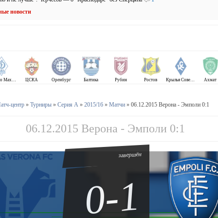
ные новости
Динамо Махачкала
ЦСКА
Оренбург
Балтика
Рубин
Ростов
Крылья Советов
Ахмат
атч-центр
»
Турниры
»
Серия А
»
2015/16
»
Матчи
» 06.12.2015 Верона - Эмполи 0:1
06.12.2015 Верона - Эмполи 0:1
завершён
0-1