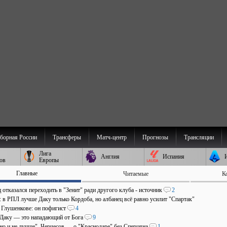
борная России
Трансферы
Матч-центр
Прогнозы
Трансляции
Лига
Англия
Испания
ов
Европы
Главные
Читаемые
К
отказался переходить в "Зенит" ради другого клуба - источник
2
: в РПЛ лучше Даку только Кордоба, но албанец всё равно усилит "Спартак"
о Глушенкове: он пофигист
4
 Даку — это нападающий от Бога
9
 но и не лучше". Черчесов — о "Краснодаре" без Сперцяна
1