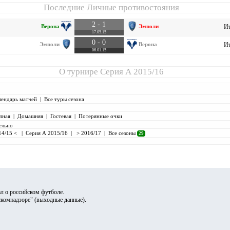
Последние Личные противостояния
2 - 1
Верона
Эмполи
Ит
17.05.15
0 - 0
Эмполи
Верона
Ит
06.01.15
О турнире
Серия А 2015/16
лендарь матчей
|
Все туры сезона
лная
|
Домашняя
|
Гостевая
|
Потерянные очки
ельно
14/15 <
|
Серия А 2015/16
|
> 2016/17
|
Все сезоны
29
л о российском футболе.
скомнадзоре" (
выходные данные
).