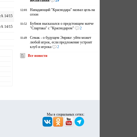
воспитании
29
Нападающий "Краснодара" назвал цель на
12:01
сезон
А 14/15
Бубнов высказался о предстоящем матче
11:52
А 14/15
"Спартака" с "Краснодаром"
2
Семак - о будущем Энрике: уйти может
11:49
любой игрок, если предложение устроит
клуб и игрока
2
Все новости
Мы в социальных сетях: