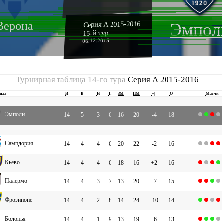
Верона
Серия А 2015-2016
Эмпол
15-й тур
06.12.2015
Турнирная таблица 14-го тура
Серия А 2015-2016
нда
И
В
Н
П
ЗМ
ПМ
+|-
О
Матчи
Эмполи
14
5
3
6
16
20
-4
18
Сампдория
14
4
4
6
20
22
-2
16
Кьево
14
4
4
6
18
16
+2
16
Палермо
14
4
3
7
13
20
-7
15
Фрозиноне
14
4
2
8
14
24
-10
14
Болонья
14
4
1
9
13
19
-6
13