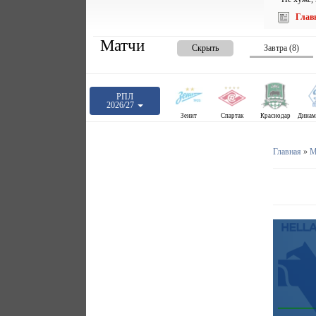
Глав
Матчи
Скрыть
Завтра (8)
РПЛ
2026/27
Зенит
Спартак
Краснодар
Главная
»
М