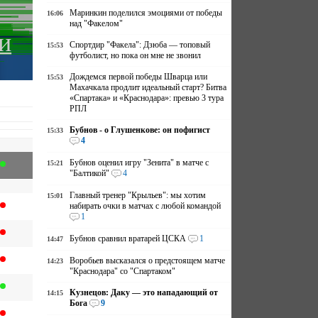
Маринкин поделился эмоциями от победы
16:06
над "Факелом"
и
Спортдир "Факела": Дзюба — топовый
15:53
футболист, но пока он мне не звонил
Дождемся первой победы Шварца или
15:53
Махачкала продлит идеальный старт? Битва
«Спартака» и «Краснодара»: превью 3 тура
РПЛ
Бубнов - о Глушенкове: он пофигист
15:33
4
Бубнов оценил игру "Зенита" в матче с
15:21
"Балтикой"
4
Главный тренер "Крыльев": мы хотим
15:01
набирать очки в матчах с любой командой
1
Бубнов сравнил вратарей ЦСКА
1
14:47
Воробьев высказался о предстоящем матче
14:23
"Краснодара" со "Спартаком"
Кузнецов: Даку — это нападающий от
14:15
Бога
9