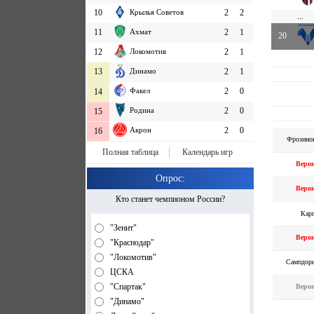
10
Крылья Советов
2
2
...
11
Ахмат
2
1
20
12
Локомотив
2
1
13
Динамо
2
1
Факел
2
0
14
Родина
2
0
15
Акрон
2
0
16
Фрозино
Полная таблица
Календарь игр
Веро
Опрос:
Веро
Кто станет чемпионом России?
Кар
"Зенит"
Веро
"Краснодар"
"Локомотив"
Сампдор
ЦСКА
"Спартак"
Веро
"Динамо"