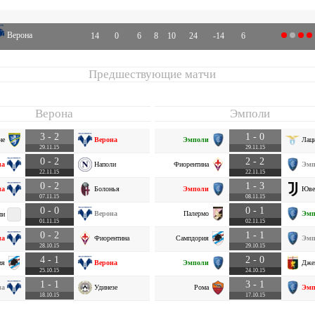
Верона
14
0
6
8
10
24
-14
6
Предшествующие матчи
Верона
Эмполи
3 - 2
1 - 0
не
Верона
Эмполи
Лац
29.11.15
29.11.15
0 - 2
2 - 2
на
Наполи
Фиорентина
Эмп
22.11.15
22.11.15
0 - 2
1 - 3
на
Болонья
Эмполи
Юве
07.11.15
08.11.15
0 - 0
0 - 1
Верона
Палермо
Эмп
пи
01.11.15
02.11.15
0 - 2
1 - 1
на
Фиорентина
Сампдория
Эмп
28.10.15
29.10.15
4 - 1
2 - 0
ия
Верона
Эмполи
Дже
25.10.15
24.10.15
1 - 1
3 - 1
на
Удинезе
Рома
Эмп
18.10.15
17.10.15