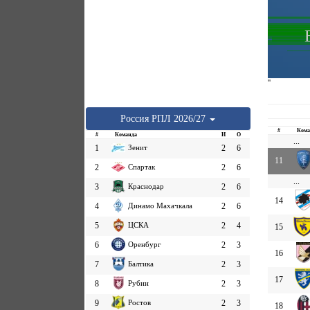
''
Россия
РПЛ
2026/27
#
Кома
#
Команда
И
О
...
1
Зенит
2
6
11
2
Спартак
2
6
...
3
Краснодар
2
6
14
4
Динамо Махачкала
2
6
5
ЦСКА
2
4
15
6
Оренбург
2
3
16
7
Балтика
2
3
17
8
Рубин
2
3
9
Ростов
2
3
18