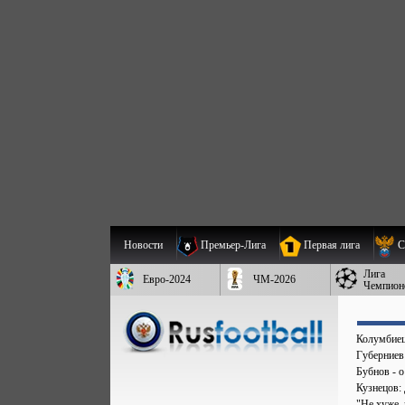
Новости
Премьер-Лига
Первая лига
С
Лига
Евро-2024
ЧМ-2026
Чемпион
Колумбиец 
Губерниев
Бубнов - 
Кузнецов:
"Не хуже,